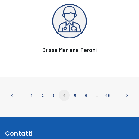
Dr.ssa Mariana Peroni
1
2
3
4
5
6
…
48
Contatti