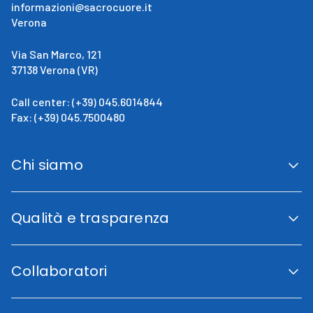
informazioni@sacrocuore.it
Verona
Via San Marco, 121
37138 Verona (VR)
Call center: (+39) 045.6014844
Fax: (+39) 045.7500480
Chi siamo
San Giovanni Calabria
Cenni Storici
Qualità e trasparenza
La direzione
Fini istituzionali
Accreditamento Regionale
Certificazioni e Riconoscimenti
Collaboratori
Indicatori di qualità
Trasparenza
Codice etico
Lavora con noi
Piano di uguaglianza di genere