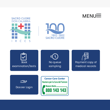
MENU
ONLINE SERVICES
SERVICE CHARTER
PUBLIC RELATIONS OFFICE-TELEPHONES
NEWS
FORMS
Book
No queue
Payment copy of
PRESS OFFICE
examination/tests
sampling
medical records
HOW TO REACH US
WORK WITH US
Dossier Login
SEARCH