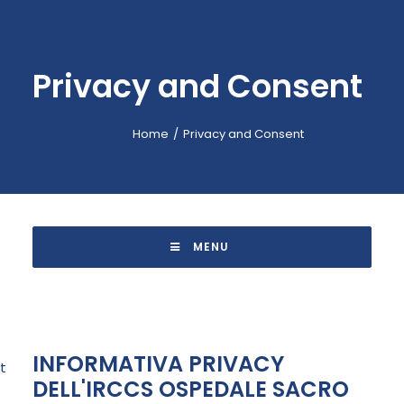
EMERGENCY: 118
CALL-CENTER: +39 045.601.31.11
Privacy and Consent
BOOKING: +39 045.601.32.57
IT
Home
Privacy and Consent
 MENU 
INFORMATIVA PRIVACY
t
DELL'IRCCS OSPEDALE SACRO