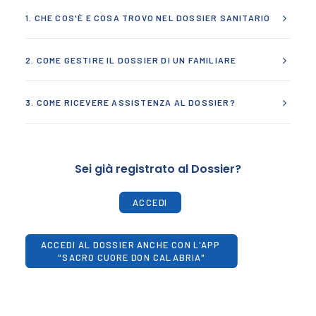
Accedi al dossier online
1. CHE COS'È E COSA TROVO NEL DOSSIER SANITARIO
Registrati al dossier online
Istruzioni, Domande frequenti (FAQ), Contatti
2. COME GESTIRE IL DOSSIER DI UN FAMILIARE
Richiesta assistenza tecnica
Accesso Dossier Sanitario Nuovi Clienti
3. COME RICEVERE ASSISTENZA AL DOSSIER?
Sei già registrato al Dossier?
ACCEDI
ACCEDI AL DOSSIER ANCHE CON L'APP 
"SACRO CUORE DON CALABRIA"