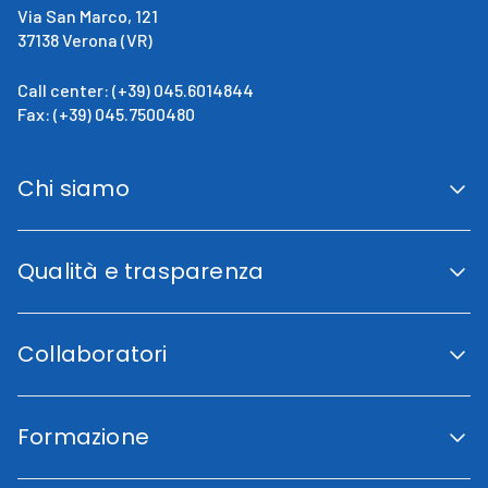
Via San Marco, 121
37138 Verona (VR)
Call center: (+39) 045.6014844
Fax: (+39) 045.7500480
Chi siamo
San Giovanni Calabria
Cenni Storici
Qualità e trasparenza
La direzione
Fini istituzionali
Accreditamento Regionale
Certificazioni e Riconoscimenti
Collaboratori
Indicatori di qualità
Trasparenza
Codice etico
Lavora con noi
Piano di uguaglianza di genere
Area Collaboratori
Carta dei Servizi
Formazione
Fornitori
Associazioni
Volontariato
Portale formazione