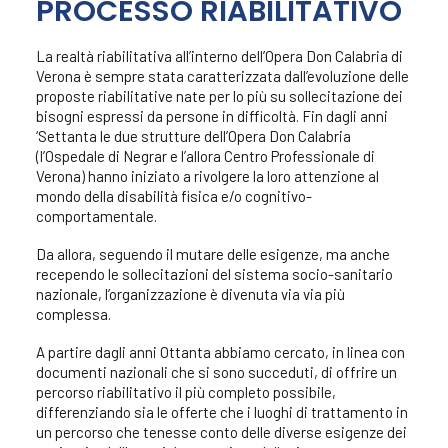
PROCESSO RIABILITATIVO
Servizio Medicina Fisica e Riabilitativa
Riabilitazione intensiva neurologica-Unità
La realtà riabilitativa all’interno dell’Opera Don Calabria di
Gravi Cerebrolesioni e Unità Spinale
Verona è sempre stata caratterizzata dall’evoluzione delle
Medicina Fisica Riabilitazione – Lungodegenza
proposte riabilitative nate per lo più su sollecitazione dei
riabilitativa
bisogni espressi da persone in difficoltà. Fin dagli anni
‘Settanta le due strutture dell’Opera Don Calabria
Riabilitazione ortopedica – Degenza
(l’Ospedale di Negrar e l’allora Centro Professionale di
riabilitativa
Verona) hanno iniziato a rivolgere la loro attenzione al
mondo della disabilità fisica e/o cognitivo-
Servizio di Riabilitazione Ortopedica e
comportamentale.
Traumatologia dello Sport
Da allora, seguendo il mutare delle esigenze, ma anche
recependo le sollecitazioni del sistema socio-sanitario
nazionale, l’organizzazione è divenuta via via più
complessa.
A partire dagli anni Ottanta abbiamo cercato, in linea con
documenti nazionali che si sono succeduti, di offrire un
percorso riabilitativo il più completo possibile,
differenziando sia le offerte che i luoghi di trattamento in
un percorso che tenesse conto delle diverse esigenze dei