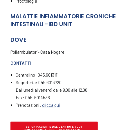
Proctologia
MALATTIE INFIAMMATORIE CRONICHE
INTESTINALI -IBD UNIT
DOVE
Poliambulatori- Casa Nogarè
CONTATTI
Centralino: 045.6013111
Segreteria: 045.6013720
Dal lunedì al venerdì dalle 8.00 alle 12.00
Fax: 045. 6014536
Prenotazioni:
clicca qui
SEI UN PAZIENTE DEL CENTRO E VUOI 
CONTATTARE L'EQUIPE PER DOMANDE O 