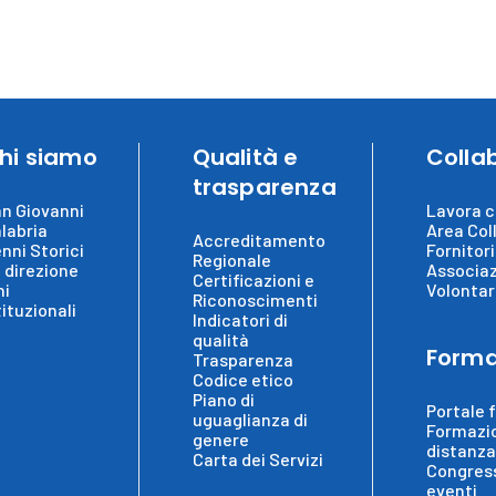
hi siamo
Qualità e
Colla
trasparenza
n Giovanni
Lavora c
labria
Area Col
Accreditamento
nni Storici
Fornitori
Regionale
 direzione
Associaz
Certificazioni e
ni
Volontar
Riconoscimenti
tituzionali
Indicatori di
qualità
Forma
Trasparenza
Codice etico
Piano di
Portale 
uguaglianza di
Formazi
genere
distanza
Carta dei Servizi
Congress
eventi