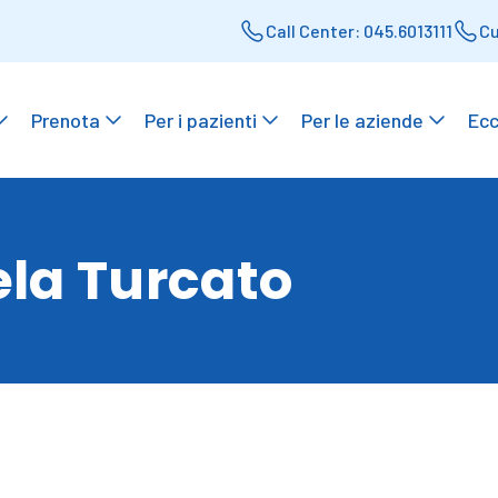
Call Center: 045.6013111
Cu
Prenota
Per i pazienti
Per le aziende
Ecc
la Turcato