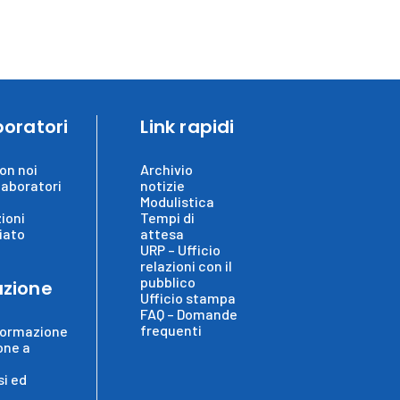
boratori
Link rapidi
on noi
Archivio
laboratori
notizie
Modulistica
ioni
Tempi di
iato
attesa
URP – Ufficio
relazioni con il
pubblico
zione
Ufficio stampa
FAQ – Domande
frequenti
formazione
one a
i ed