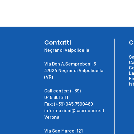
Contatti
C
Negrar di Valpolicella
Sa
Ca
Via Don A.Sempreboni, 5
Ce
37024 Negrar di Valpolicella
La
(VR)
Fi
is
Call center: (+39)
045.6013111
Fax: (+39) 045.7500480
informazioni@sacrocuore.it
Verona
Via San Marco, 121