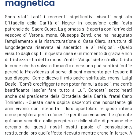
magnetica
Sono stati tanti i momenti significativi vissuti oggi alla
Cittadella della Carità di Negrar in occasione della festa
patronale del Sacro Cuore. La giornata si è aperta con l’arrivo del
vescovo di Verona, mons. Giuseppe Zenti, che ha inaugurato
l’ampliamento e la ristrutturazione di Casa Clero, struttura di
lungodegenza riservata ai sacerdoti e ai religiosi. «Quello
vissuto dagli ospiti in questa casa è un momento di grazia e non
di tristezza – ha detto mons. Zenti – Voi qui siete simili a Cristo
in croce che ha salvato l’umanità e nessuno può sentirsi inutile
perchè la Provvidenza si serve di ogni momento per tessere il
suo disegno. Come diceva il mio padre spirituale, mons. Luigi
Bosio, “Com’è crocifiggente non poter far nulla da soli, ma com’è
beatificante lasciar fare tutto a Lui”. Concetti sottolineati
anche dal presidente della Cittadella della Carità, fratel Carlo
Toninello: «Questa casa ospita sacerdoti che nonostante gli
anni vivono con intensità il loro apostolato religioso inteso
come preghiera per la diocesi e per il suo vescovo. Le giornate
qui sono scandite dalla preghiera e dalle visite di persone che
cercano da questi nostri ospiti parole di consolazione,
restituendo loro quell’affetto ricevuto mentre erano in forze». A