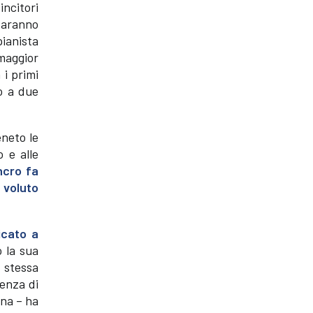
incitori
 saranno
pianista
maggior
 i primi
o a due
eneto le
 e alle
ncro fa
 voluto
icato a
 la sua
 stessa
enza di
ina – ha