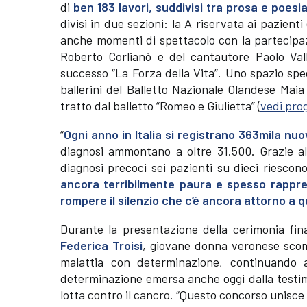
di
ben 183 lavori, suddivisi tra prosa e poesia
divisi in due sezioni: la A riservata ai pazient
anche momenti di spettacolo con la partecipazio
Roberto Corlianò e del cantautore Paolo Vall
successo “La Forza della Vita”. Uno spazio spec
ballerini del Balletto Nazionale Olandese Mai
tratto dal balletto “Romeo e Giulietta” (
vedi pr
“
Ogni anno in Italia si registrano 363mila nuo
diagnosi ammontano a oltre 31.500. Grazie al
diagnosi precoci sei pazienti su dieci riescon
ancora terribilmente paura e spesso rappre
rompere il silenzio che c’è ancora attorno a 
Durante la presentazione della cerimonia fin
Federica Troisi
, giovane donna veronese scom
malattia con determinazione, continuando a
determinazione emersa anche oggi dalla testim
lotta contro il cancro. “Questo concorso unisce 