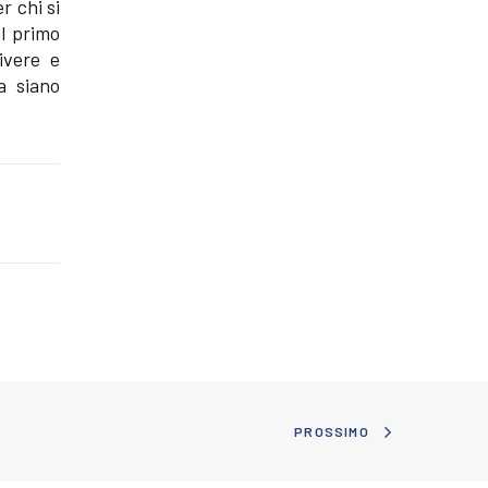
r chi si
il primo
ivere e
a siano
PROSSIMO