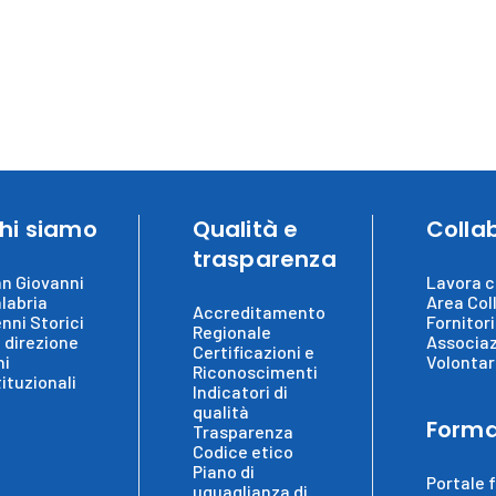
hi siamo
Qualità e
Colla
trasparenza
n Giovanni
Lavora c
labria
Area Col
Accreditamento
nni Storici
Fornitori
Regionale
 direzione
Associaz
Certificazioni e
ni
Volontar
Riconoscimenti
tituzionali
Indicatori di
qualità
Forma
Trasparenza
Codice etico
Piano di
Portale 
uguaglianza di