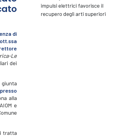
impulsi elettrici favorisce il
cato
recupero degli arti superiori
enza di
ott.ssa
rettore
rica-Le
iari dei
 giunta
 presso
na alla
 AIOM e
l Comune
i tratta