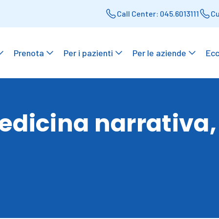
Call Center: 045.6013111
Cu
Prenota
Per i pazienti
Per le aziende
Ecc
dicina narrativa, 