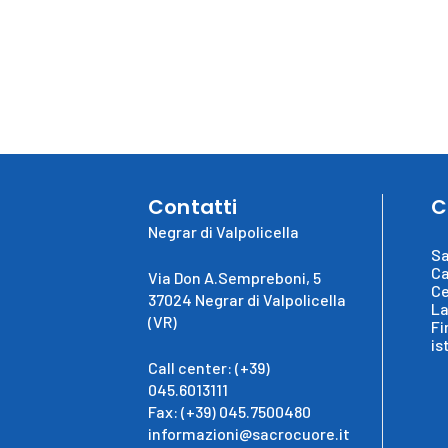
Contatti
C
Negrar di Valpolicella
Sa
Ca
Via Don A.Sempreboni, 5
Ce
37024 Negrar di Valpolicella
La
(VR)
Fi
is
Call center: (+39)
045.6013111
Fax: (+39) 045.7500480
informazioni@sacrocuore.it