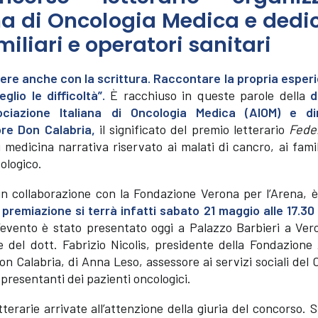
ana di Oncologia Medica e dedi
miliari e operatori sanitari
re anche con la scrittura. Raccontare la propria esperi
io le difficoltà”.
È racchiuso in queste parole della
d
ociazione Italiana di Oncologia Medica (AIOM)
e di
ore Don Calabria,
il significato del premio letterario
Fede
medicina narrativa riservato ai malati di cancro, ai famil
cologico.
in collaborazione con la Fondazione Verona per l’Arena, è
 premiazione si terrà infatti sabato 21 maggio alle 17.30
’evento è stato presentato oggi a Palazzo Barbieri a Vero
e del dott. Fabrizio Nicolis, presidente della Fondazione
on Calabria, di Anna Leso, assessore ai servizi sociali de
ppresentanti dei pazienti oncologici.
rarie arrivate all’attenzione della giuria del concorso. S