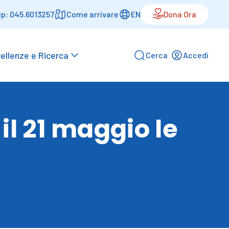
p: 045.6013257
Come arrivare
EN
Dona Ora
ellenze e Ricerca
Cerca
Accedi
il 21 maggio le