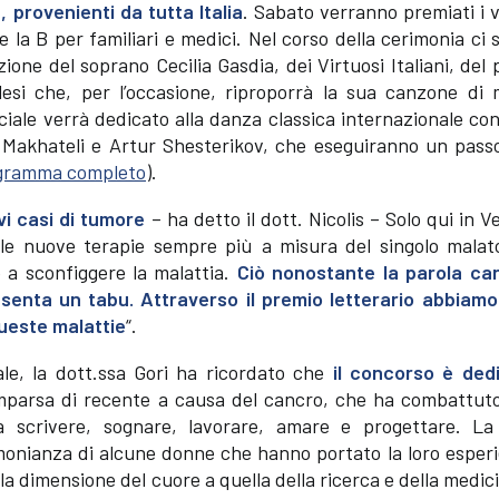
, provenienti da tutta Italia
. Sabato verranno premiati i v
i e la B per familiari e medici. Nel corso della cerimonia ci
ne del soprano Cecilia Gasdia, dei Virtuosi Italiani, del 
esi che, per l’occasione, riproporrà la sua canzone di 
iale verrà dedicato alla danza classica internazionale con
a Makhateli e Artur Shesterikov, che eseguiranno un pass
ogramma completo
).
vi casi di tumore
– ha detto il dott. Nicolis – Solo qui in V
le nuove terapie sempre più a misura del singolo malato
o a sconfiggere la malattia.
Ciò nonostante la parola ca
senta un tabu. Attraverso il premio letterario abbiamo
queste malattie
“.
ale, la dott.ssa Gori ha ricordato che
il concorso è ded
parsa di recente a causa del cancro, che ha combattuto
 scrivere, sognare, lavorare, amare e progettare. La
onianza di alcune donne che hanno portato la loro esperi
la dimensione del cuore a quella della ricerca e della medic