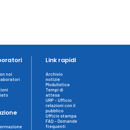
boratori
Link rapidi
on noi
Archivio
laboratori
notizie
Modulistica
ioni
Tempi di
iato
attesa
URP – Ufficio
relazioni con il
pubblico
zione
Ufficio stampa
FAQ – Domande
frequenti
formazione