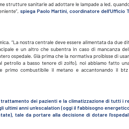
me strutture sanitarie ad adottare le lampade a led, quand
eniente”,
spiega Paolo Martini, coordinatore dell’Ufficio 
rmica. “La nostra centrale deve essere alimentata da due di
incipale e un altro che subentra in caso di mancanza del
’intero ospedale. Già prima che la normativa proibisse di us
al petrolio a basso tenore di zolfo), noi abbiamo fatto un
me primo combustibile il metano e accantonando il btz
 trattamento dei pazienti e la climatizzazione di tutti i re
li ultimi anni un’escalation (oggi il fabbisogno energeti
tate), tale da portare alla decisione di dotare l’ospedal