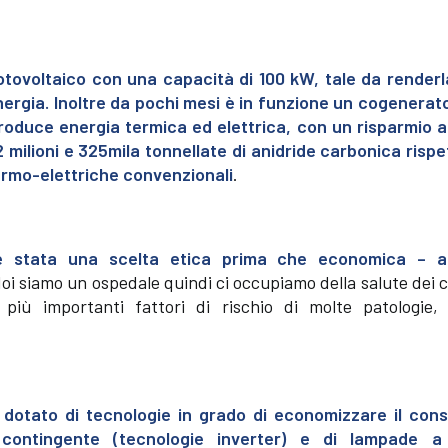
otovoltaico con una capacità di 100 kW, tale da renderl
ergia. Inoltre da pochi mesi è in funzione un cogenerat
roduce energia termica ed elettrica, con un risparmio al
2 milioni e 325mila tonnellate di anidride carbonica rispe
ermo-elettriche convenzionali
.
re stata una scelta etica prima che economica – a
 Noi siamo un ospedale quindi ci occupiamo della salute dei c
iù importanti fattori di rischio di molte patologie,
è dotato di tecnologie in grado di economizzare il con
a contingente (tecnologie inverter) e di lampade 