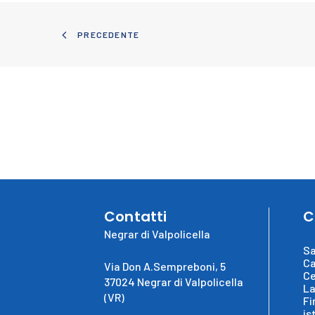
PRECEDENTE
Contatti
C
Negrar di Valpolicella
Sa
Ca
Via Don A.Sempreboni, 5
Ce
37024 Negrar di Valpolicella
La
(VR)
Fi
is