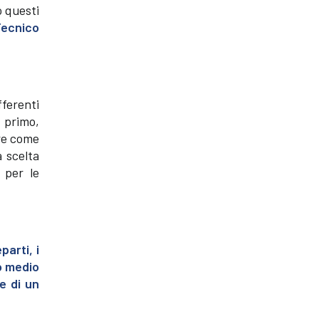
o questi
Tecnico
fferenti
 primo,
are come
a scelta
 per le
parti, i
co medio
e di un