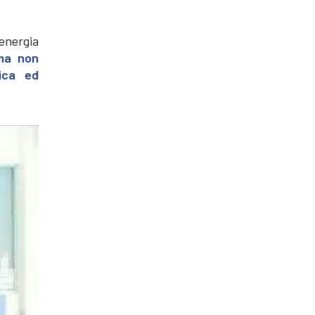
energia
ma non
aica ed