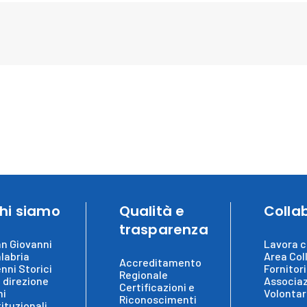
hi siamo
Qualità e
Colla
trasparenza
n Giovanni
Lavora c
labria
Area Col
Accreditamento
nni Storici
Fornitori
Regionale
 direzione
Associaz
Certificazioni e
ni
Volontar
Riconoscimenti
tituzionali