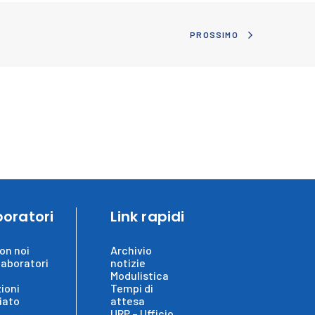
PROSSIMO
boratori
Link rapidi
on noi
Archivio
laboratori
notizie
Modulistica
ioni
Tempi di
iato
attesa
URP – Ufficio