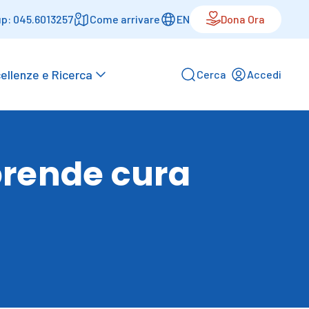
p: 045.6013257
Come arrivare
EN
Dona Ora
ellenze e Ricerca
Cerca
Accedi
 prende cura