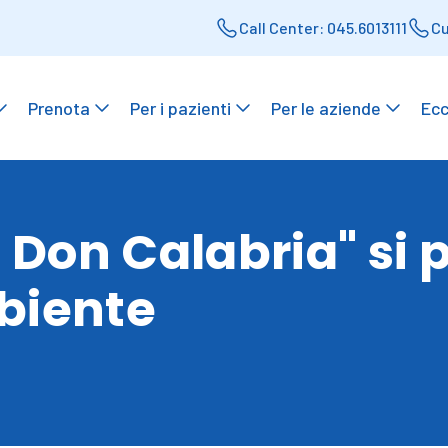
Call Center: 045.6013111
Cu
Prenota
Per i pazienti
Per le aziende
Ecc
e Don Calabria" si
biente