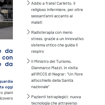
Addio a fratel Carletto, il
religioso infermiere, per oltre
sessant’anni accanto ai
malati
Radioterapia con meno
stress, grazie a un innovativo
sistema ottico che guida il
e da
respiro
e con
Il Ministro del Turismo,
e da
Gianmarco Mazzi, in visita
all’IRCCS di Negrar: “Un fiore
all’occhiello della Sanità
guardia
nazionale”
ta oggi
ro piani
Pazienti tetraplegici: nuova
ricovero
tecnologia che attraverso