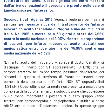
tutto l’arco dell’anno. Questo significa che entro mezzora
dall’arrivo del paziente il personale è pronto nelle sale di
Emodinamica per l’intervento.
Secondo i dati Agenas 2016
(Agenzia regionale per i servizi
sanitari)
per quanto riguarda il trattamento dell’infarto
miocardico acuto l’ospedale di Negrar è uno dei migliori in
Italia
.
Nel 2015 la mortalità a 30 giorni è stata del 7,96%
contro la media nazionale del 9,03%. Mentre la proporzione
di pazienti con infarto miocardico acuto trattati con
angioplastica entro due giorni è del 75,95% contro una
media nazionale del 43,32%.
“L’infarto acuto del miocardio – spiega il dottor Canali – si
distingue in infarto con ST sopraslivellato (STEMI), che va
sempre trattato nel minor tempo possibile dall’esordio dei
sintomi in quanto ci troviamo di fronte ad un’occlusione
completa della coronaria, e l’infarto NON ST sopraslivellati
(NSTEMI). Quest’ultimo solitamente non presenta un’occlusione
completa della coronaria ma una subocclusione che può essere
più o meno importante. I pazienti di questo gruppo vanno
trattati con coronarografia e angioplastica o subito o entro
48/72 ore in base all’andamento clinico. In questo gruppo