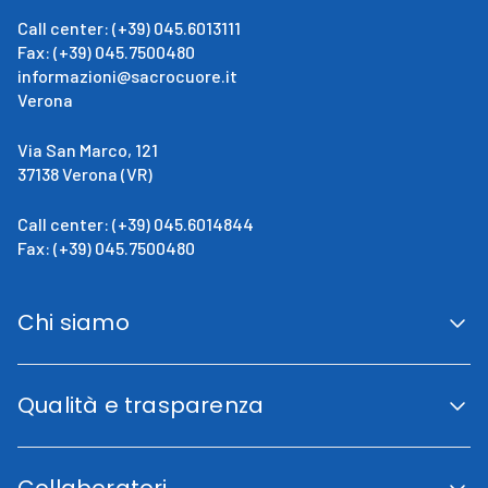
Call center: (+39) 045.6013111
Fax: (+39) 045.7500480
informazioni@sacrocuore.it
Verona
Via San Marco, 121
37138 Verona (VR)
Call center: (+39) 045.6014844
Fax: (+39) 045.7500480
Chi siamo
San Giovanni Calabria
Cenni Storici
Qualità e trasparenza
La direzione
Fini istituzionali
Accreditamento Regionale
Certificazioni e Riconoscimenti