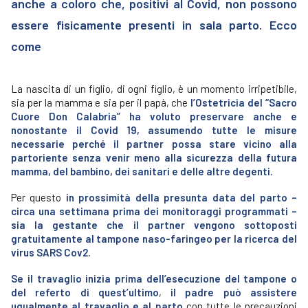
anche a coloro che, positivi al Covid, non possono
essere fisicamente presenti in sala parto. Ecco
come
La nascita di un figlio, di ogni figlio, è un momento irripetibile,
sia per la mamma e sia per il papà, che
l’Ostetricia del “Sacro
Cuore Don Calabria” ha voluto preservare anche e
nonostante il Covid 19, assumendo tutte le misure
necessarie perché il partner possa stare vicino alla
partoriente senza venir meno alla sicurezza della futura
mamma, del bambino, dei sanitari e delle altre degenti.
Per questo
in prossimità della presunta data del parto –
circa una settimana prima dei monitoraggi programmati –
sia la gestante che il partner vengono sottoposti
gratuitamente al tampone naso-faringeo per la ricerca del
virus SARS Cov2.
Se il travaglio inizia prima dell’esecuzione del tampone o
del referto di quest’ultimo
,
il padre può assistere
ugualmente al travaglio e al parto
con tutte le precauzioni