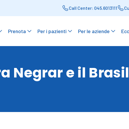
Call Center: 045.6013111
Cu
Prenota
Per i pazienti
Per le aziende
Ecc
a Negrar e il Brasi