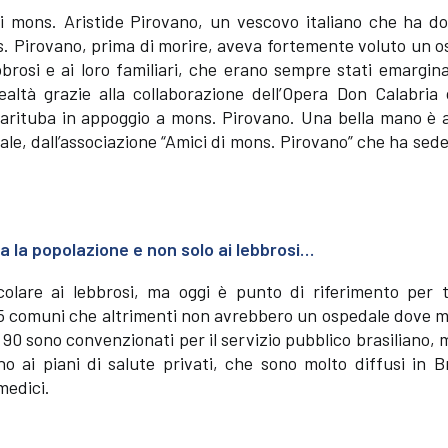
di mons. Aristide Pirovano, un vescovo italiano che ha do
ons. Pirovano, prima di morire, aveva fortemente voluto un 
bbrosi e ai loro familiari, che erano sempre stati emargina
realtà grazie alla collaborazione dell’Opera Don Calabria
 Marituba in appoggio a mons. Pirovano. Una bella mano è 
dale, dall’associazione “Amici di mons. Pirovano” che ha sed
ta la popolazione e non solo ai lebbrosi…
olare ai lebbrosi, ma oggi è punto di riferimento per t
 35 comuni che altrimenti non avrebbero un ospedale dove 
i 90 sono convenzionati per il servizio pubblico brasiliano, 
o ai piani di salute privati, che sono molto diffusi in Br
medici.