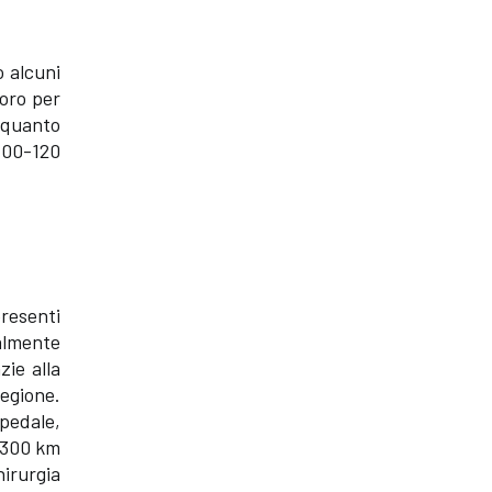
o alcuni
voro per
n quanto
 100-120
presenti
almente
zie alla
egione.
spedale,
i 300 km
irurgia