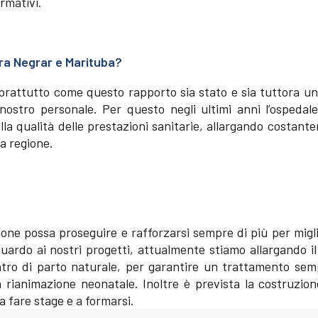
ormativi.
tra Negrar e Marituba?
soprattutto come questo rapporto sia stato e sia tuttora u
 nostro personale. Per questo negli ultimi anni l’ospedal
la qualità delle prestazioni sanitarie, allargando costant
la regione.
ne possa proseguire e rafforzarsi sempre di più per migli
guardo ai nostri progetti, attualmente stiamo allargando i
tro di parto naturale, per garantire un trattamento sem
a rianimazione neonatale. Inoltre è prevista la costruzio
a fare stage e a formarsi.