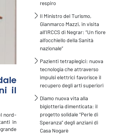
respiro
Il Ministro del Turismo,
Gianmarco Mazzi, in visita
all’IRCCS di Negrar: “Un fiore
all’occhiello della Sanità
nazionale”
Pazienti tetraplegici: nuova
tecnologia che attraverso
impulsi elettrici favorisce il
dale
recupero degli arti superiori
i il
Diamo nuova vita alla
bigiotteria dimenticata: il
progetto solidale “Perle di
el nord-
anti in
Speranza” degli anziani di
 grande
Casa Nogarè