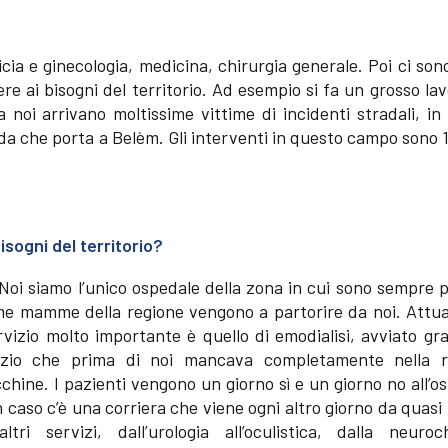
icia e ginecologia, medicina, chirurgia generale. Poi ci son
re ai bisogni del territorio. Ad esempio si fa un grosso la
 noi arrivano moltissime vittime di incidenti stradali, i
ada che porta a Belèm. Gli interventi in questo campo sono
isogni del territorio?
Noi siamo l’unico ospedale della zona in cui sono sempre 
sime mamme della regione vengono a partorire da noi. Attu
vizio molto importante è quello di emodialisi, avviato gra
rvizio che prima di noi mancava completamente nella r
ine. I pazienti vengono un giorno sì e un giorno no all’o
 caso c’è una corriera che viene ogni altro giorno da quas
i servizi, dall’urologia all’oculistica, dalla neuroch