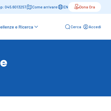
p: 045.6013257
Come arrivare
EN
Dona Ora
ellenze e Ricerca
Cerca
Accedi
le