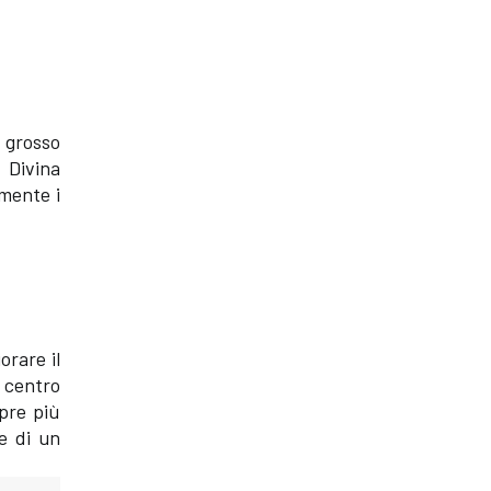
n grosso
e Divina
emente i
orare il
l centro
pre più
ne di un