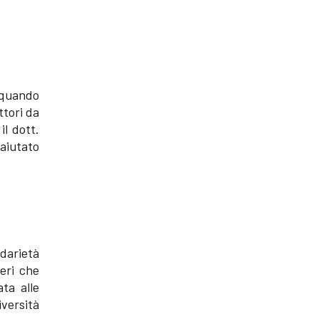
a quando
ttori da
il dott.
 aiutato
idarietà
eri che
ata alle
iversità