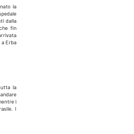
nato la
ospedale
ti dalla
 che fin
arrivata
e a Erba
utta la
mandare
mentre i
asile. I