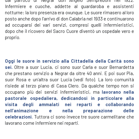
dal parroco di Negrar don Angelo Sempreboni nel 1922.
Infermiere e cuoche, addette al guardaroba e assistenti
notturne: la loro presenza era ovunque. Le suore rimasero al loro
posto anche dopo l’arrivo di don Calabria nel 1933 e continuarono
ad occuparsi dei vari servizi, compresi quelli infermieristici,
dopo che il ricovero del Sacro Cuore diventò un ospedale vero e
proprio.
Oggi le suore in servizio alla Cittadella della Carità sono
sei.
Oltre a suor Lucia, ci sono suor Carla e suor Bernardetta
che prestano servizio a Negrar da oltre 40 anni. E poi suor Pia,
suor Rosa e un’altra suor Lucia (vedi foto). La loro comunità
risiede al terzo piano di Casa Clero. Da qualche tempo non si
occupano più dei servizi infermieristici, ma
lavorano nella
pastorale ospedaliera, dedicandosi in particolare alla
visita degli ammalati nei reparti e collaborando
nell’animazione e nella preparazione delle
celebrazioni.
Tuttora ci sono invece tre suore carmelitane che
lavorano come infermiere nei reparti.