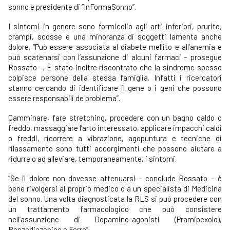
sonno e presidente di “InFormaSonno”.
I sintomi in genere sono formicolio agli arti inferiori, prurito,
crampi, scosse e una minoranza di soggetti lamenta anche
dolore. “Può essere associata al diabete mellito e all’anemia e
può scatenarsi con l’assunzione di alcuni farmaci – prosegue
Rossato -. È stato inoltre riscontrato che la sindrome spesso
colpisce persone della stessa famiglia. Infatti i ricercatori
stanno cercando di identificare il gene o i geni che possono
essere responsabili de problema”.
Camminare, fare stretching, procedere con un bagno caldo o
freddo, massaggiare l’arto interessato, applicare impacchi caldi
o freddi, ricorrere a vibrazione, agopuntura e tecniche di
rilassamento sono tutti accorgimenti che possono aiutare a
ridurre o ad alleviare, temporaneamente, i sintomi.
“Se il dolore non dovesse attenuarsi – conclude Rossato – è
bene rivolgersi al proprio medico o a un specialista di Medicina
del sonno. Una volta diagnosticata la RLS si può procedere con
un trattamento farmacologico che può consistere
nell’assunzione di Dopamino-agonisti (Pramipexolo),
Benzodiazepine e Ferro”.