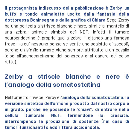
Il protagonista indiscusso della pubblicazione è Zerby, un
buffo e tondo animaletto uscito dalla fantasia della
dottoressa Boninsegna e dalla grafica di Chiara
Sega. Zerby
ha una pelliccia a strisce bianche e nere, simile al mantello di
una zebra, animale simbolo dei NET. Infatti il tumore
neuroendocrino è proprio quella zebra – citando una famosa
frase – a cui nessuno pensa se sente uno scalpitio di zoccoli,
perché un simile rumore viene sempre attribuito a un cavallo
(cioè all’adenocarcinoma del pancreas o al cancro del colon
retto).
Zerby a striscie bianche e nere è
l’analogo della somatostatina
Nel fumetto, invece, Zerby è l
’analogo della somatostatina, la
versione sintetica dell’ormone prodotto dal nostro corpo e
in grado, perché ne possiede le “chiavi”, di entrare nella
cellula tumorale NET, fermandone la crescita,
interrompendo la produzione di sostanze (nel caso di
tumori funzionanti) o addirittura uccidendola.