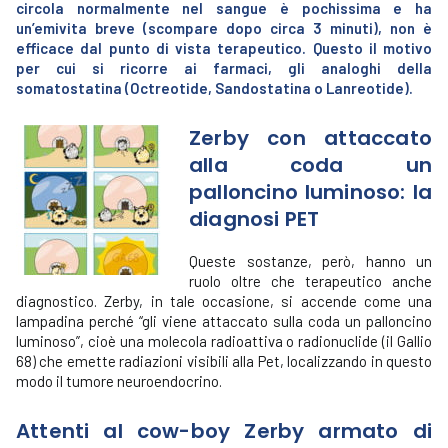
circola normalmente nel sangue è pochissima e ha
un’emivita breve (scompare dopo circa 3 minuti), non è
efficace dal punto di vista terapeutico. Questo il motivo
per cui si ricorre ai farmaci, gli analoghi della
somatostatina (Octreotide, Sandostatina o Lanreotide).
Zerby con attaccato
alla coda un
palloncino luminoso: la
diagnosi PET
Queste sostanze, però, hanno un
ruolo oltre che terapeutico anche
diagnostico. Zerby, in tale occasione, si accende come una
lampadina perché “gli viene attaccato sulla coda un palloncino
luminoso”, cioè una molecola radioattiva o radionuclide (il Gallio
68) che emette radiazioni visibili alla Pet, localizzando in questo
modo il tumore neuroendocrino.
Attenti al cow-boy Zerby armato di