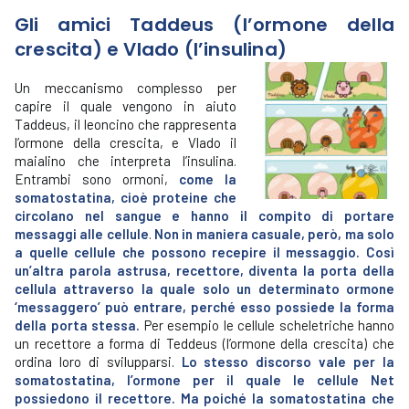
Gli amici Taddeus (l’ormone della
crescita) e Vlado (l’insulina)
Un meccanismo complesso per
capire il quale vengono in aiuto
Taddeus, il leoncino che rappresenta
l’ormone della crescita, e Vlado il
maialino che interpreta l’insulina.
Entrambi sono ormoni,
come la
somatostatina, cioè proteine che
circolano nel sangue e hanno il compito di portare
messaggi alle cellule
.
Non in maniera casuale, però, ma solo
a quelle cellule che possono recepire il messaggio. Così
un’altra parola astrusa, recettore, diventa la porta della
cellula attraverso la quale solo un determinato ormone
‘messaggero’ può entrare, perché esso possiede la forma
della porta stessa.
Per esempio le cellule scheletriche hanno
un recettore a forma di Teddeus (l’ormone della crescita) che
ordina loro di svilupparsi.
Lo stesso discorso vale per la
somatostatina, l’ormone per il quale le cellule Net
possiedono il recettore. Ma poiché la somatostatina che