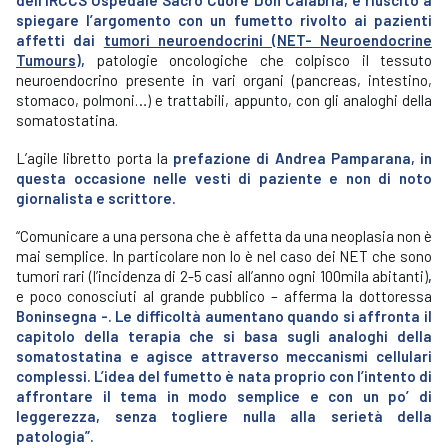
dell’IRCCS Ospedale Sacro Cuore Don Calabria, è riuscito a
spiegare l’argomento con un fumetto rivolto ai pazienti
affetti dai
tumori neuroendocrini (NET- Neuroendocrine
Tumours),
patologie oncologiche che colpisco il tessuto
neuroendocrino presente in vari organi (pancreas, intestino,
stomaco, polmoni…) e trattabili, appunto, con gli analoghi della
somatostatina.
L’agile libretto porta la
prefazione di Andrea Pamparana, in
questa occasione nelle vesti di paziente e non di noto
giornalista e scrittore.
“Comunicare a una persona che è affetta da una neoplasia non è
mai semplice. In particolare non lo è nel caso dei NET che sono
tumori rari (l’incidenza di 2-5 casi all’anno ogni 100mila abitanti)
,
e poco conosciuti al grande pubblico – afferma la dottoressa
Boninsegna -. Le difficoltà aumentano quando si affronta il
capitolo della terapia che si basa sugli analoghi della
somatostatina e agisce attraverso meccanismi cellulari
complessi. L’idea del fumetto è nata proprio con l’intento di
affrontare il tema in modo semplice e con un po’ di
leggerezza, senza togliere nulla alla serietà della
patologia”.