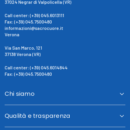
37024 Negrar di Valpolicella (VR)
Call center: (+39) 045.6013111
Fax: (+39) 045.7500480
informazioni@sacrocuore.it
Verona
Via San Marco, 121
37138 Verona (VR)
Call center: (+39) 045.6014844
Fax: (+39) 045.7500480
Chi siamo
San Giovanni Calabria
Cenni Storici
Qualità e trasparenza
La direzione
Fini istituzionali
Accreditamento Regionale