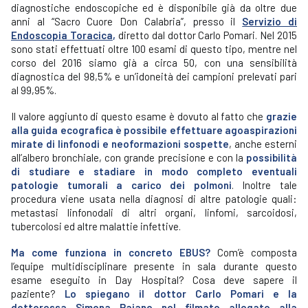
diagnostiche endoscopiche ed è disponibile già da oltre due
anni al “Sacro Cuore Don Calabria”, presso il
Servizio di
Endoscopia Toracica
,
diretto dal dottor Carlo Pomari. Nel 2015
sono stati effettuati oltre 100 esami di questo tipo, mentre nel
corso del 2016 siamo già a circa 50, con una sensibilità
diagnostica del 98,5% e un’idoneità dei campioni prelevati pari
al 99,95%.
Il valore aggiunto di questo esame è dovuto al fatto che
grazie
alla guida ecografica è possibile effettuare agoaspirazioni
mirate di linfonodi e neoformazioni sospette
, anche esterni
all’albero bronchiale, con grande precisione e con la
possibilità
di studiare e stadiare in modo completo eventuali
patologie tumorali a carico dei polmoni
. Inoltre tale
procedura viene usata nella diagnosi di altre patologie quali:
metastasi linfonodali di altri organi, linfomi, sarcoidosi,
tubercolosi ed altre malattie infettive.
Ma come funziona in concreto EBUS?
Com’è composta
l’equipe multidisciplinare presente in sala durante questo
esame eseguito in Day Hospital? Cosa deve sapere il
paziente?
Lo spiegano il dottor Carlo Pomari e la
dottoressa Simona Paiano nel filmato allegato alla