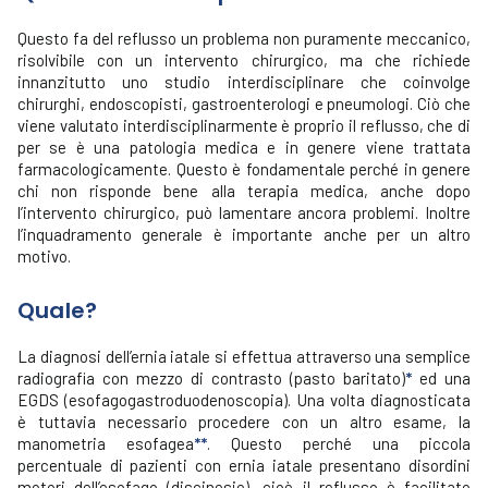
Questo fa del reflusso un problema non puramente meccanico,
risolvibile con un intervento chirurgico, ma che richiede
innanzitutto uno studio interdisciplinare che coinvolge
chirurghi, endoscopisti, gastroenterologi e pneumologi. Ciò che
viene valutato interdisciplinarmente è proprio il reflusso, che di
per se è una patologia medica e in genere viene trattata
farmacologicamente. Questo è fondamentale perché in genere
chi non risponde bene alla terapia medica, anche dopo
l’intervento chirurgico, può lamentare ancora problemi. Inoltre
l’inquadramento generale è importante anche per un altro
motivo.
Quale?
La diagnosi dell’ernia iatale si effettua attraverso una semplice
radiografia con mezzo di contrasto (pasto baritato)
*
ed una
EGDS (esofagogastroduodenoscopia). Una volta diagnosticata
è tuttavia necessario procedere con un altro esame, la
manometria esofagea
**
. Questo perché una piccola
percentuale di pazienti con ernia iatale presentano disordini
motori dell’esofago (discinesie), cioè il reflusso è facilitato