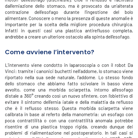
dall’erniazione dello stomaco, ma è provocato da un’alterata
contrazione dell’esofago durante l’ingestione del bolo
alimentare. Conoscere o meno la presenza di queste anomalie è
importante per la scelta della migliore procedura chirurgica.
Infatti in questi casi una plastica antireflusso completa,
andrebbe a creare un ulteriore ostacolo alla spinta dell’esofago.
Come avviene l’intervento?
L’intervento viene condotto in laparoscopia o con il robot Da
Vinci: tramite i canonici buchetti nell’addome, lo stomaco viene
riportato nella sua sede naturale, l’addome. Lo stesso fondo
dello stomaco che abbiamo fatto scivolare in basso viene
avvolto, come una morbida sciarpetta, intorno all’esofago
distale a 360° creando così un nuovo sfintere, con l’obiettivo di
evitare il sintomo dell’ernia iatale e della malattia da reflusso
che è il reflusso stesso. Questa morbida sciarpetta viene
calibrata in base al referto della manometria: un esofago con
poca contrattilità o con una contrattilità anomala potrebbe
risentire di una plastica troppo rigida, creando dunque dei
problemi di rialimentazione nel postoperatorio. In tali casi si