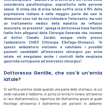
considerata parafisiologica, soprattutto nelle persone
obese. Si stima che di ernia iatale soffra circa il 15% della
popolazione italiana e nella maggior parte dei casi le
dimensioni sono tali da non richiedere l’intervento, ma solo
un trattamento medico della malattia da reflusso
associata, se presente”, spiega la dottoressa Irene Gentile
(nella foto allegata) della Chirurgia Generale che, insieme
al dottor Claudio Zardini, esegue visite presso
l’ambulatorio CHIES (Chirurgia ESofago-Stomaco). “In
questo ambulatorio visitiamo e valutiamo i possibili
pazienti candidabili all’intervento chirurgico per ernia
iatale, ed eseguiamo anche i controlli delle neoplasie
gastriche sottoposte ad intervento chirurgico”.
Dottoressa Gentile, che cos’è un’ernia
iatale?
Si verifica un’ernia iatale quando una parte dello stomaco, la cui
sede naturale è l’addome, si porta (si ernia) in torace attraverso
lo iato diaframmatico, l’apertura del diaframma grazie al quale
l’esofago attraversa il diaframma per portarsi in addome.