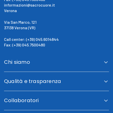
informazioni@sacrocuore.it
Verona
Via San Marco, 121
37138 Verona (VR)
Call center: (+39) 045.6014844
Fax: (+39) 045.7500480
Chi siamo
San Giovanni Calabria
Cenni Storici
Qualità e trasparenza
La direzione
Fini istituzionali
Accreditamento Regionale
Certificazioni e Riconoscimenti
Collaboratori
Indicatori di qualità
Trasparenza
Codice etico
Lavora con noi
Piano di uguaglianza di genere