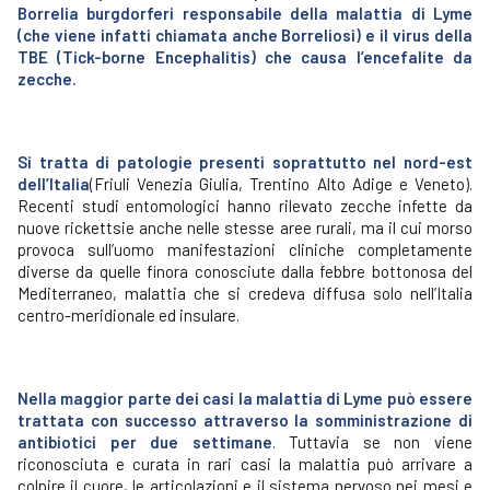
Borrelia burgdorferi responsabile della malattia di Lyme
(che viene infatti chiamata anche Borreliosi) e il virus della
TBE (Tick-borne Encephalitis) che causa l’encefalite da
zecche.
Si tratta di patologie presenti soprattutto nel nord-est
dell’Italia
(Friuli Venezia Giulia, Trentino Alto Adige e Veneto).
Recenti studi entomologici hanno rilevato zecche infette da
nuove rickettsie anche nelle stesse aree rurali, ma il cui morso
provoca sull’uomo manifestazioni cliniche completamente
diverse da quelle finora conosciute dalla febbre bottonosa del
Mediterraneo, malattia che si credeva diffusa solo nell’Italia
centro-meridionale ed insulare.
Nella maggior parte dei casi la malattia di Lyme può essere
trattata con successo attraverso la somministrazione di
antibiotici per due settimane
. Tuttavia se non viene
riconosciuta e curata in rari casi la malattia può arrivare a
colpire il cuore, le articolazioni e il sistema nervoso nei mesi e