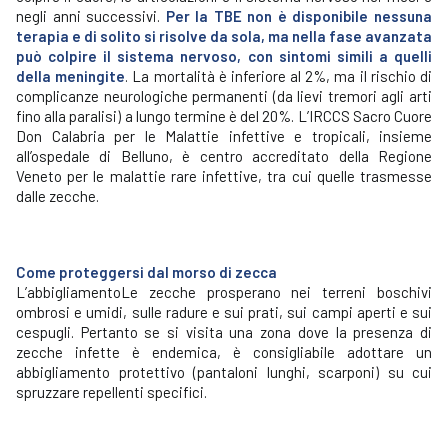
negli anni successivi.
Per la TBE non è disponibile nessuna
terapia e di solito si risolve da sola, ma nella fase avanzata
può colpire il sistema nervoso, con sintomi simili a quelli
della meningite
. La mortalità è inferiore al 2%, ma il rischio di
complicanze neurologiche permanenti (da lievi tremori agli arti
fino alla paralisi) a lungo termine è del 20%. L’IRCCS Sacro Cuore
Don Calabria per le Malattie infettive e tropicali, insieme
all’ospedale di Belluno, è centro accreditato della Regione
Veneto per le malattie rare infettive, tra cui quelle trasmesse
dalle zecche.
Come proteggersi dal morso di zecca
L’abbigliamentoLe zecche prosperano nei terreni boschivi
ombrosi e umidi, sulle radure e sui prati, sui campi aperti e sui
cespugli. Pertanto se si visita una zona dove la presenza di
zecche infette è endemica, è consigliabile adottare un
abbigliamento protettivo (pantaloni lunghi, scarponi) su cui
spruzzare repellenti specifici.