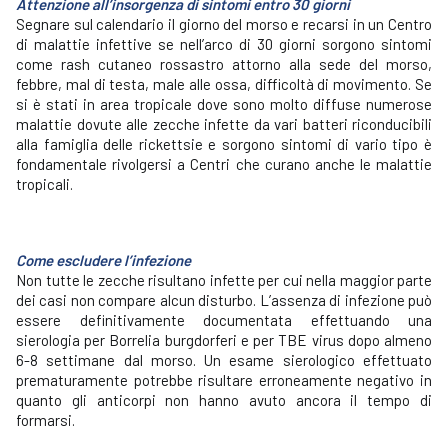
Attenzione all’insorgenza di sintomi entro 30 giorni
Segnare sul calendario il giorno del morso e recarsi in un Centro
di malattie infettive se nell’arco di 30 giorni sorgono sintomi
come rash cutaneo rossastro attorno alla sede del morso,
febbre, mal di testa, male alle ossa, difficoltà di movimento. Se
si è stati in area tropicale dove sono molto diffuse numerose
malattie dovute alle zecche infette da vari batteri riconducibili
alla famiglia delle rickettsie e sorgono sintomi di vario tipo è
fondamentale rivolgersi a Centri che curano anche le malattie
tropicali.
Come escludere l’infezione
Non tutte le zecche risultano infette per cui nella maggior parte
dei casi non compare alcun disturbo. L’assenza di infezione può
essere definitivamente documentata effettuando una
sierologia per Borrelia burgdorferi e per TBE virus dopo almeno
6-8 settimane dal morso. Un esame sierologico effettuato
prematuramente potrebbe risultare erroneamente negativo in
quanto gli anticorpi non hanno avuto ancora il tempo di
formarsi.