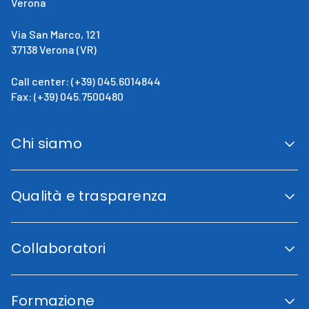
Verona
Via San Marco, 121
37138 Verona (VR)
Call center: (+39) 045.6014844
Fax: (+39) 045.7500480
Chi siamo
San Giovanni Calabria
Cenni Storici
Qualità e trasparenza
La direzione
Fini istituzionali
Accreditamento Regionale
Certificazioni e Riconoscimenti
Collaboratori
Indicatori di qualità
Trasparenza
Codice etico
Lavora con noi
Piano di uguaglianza di genere
Area Collaboratori
Carta dei Servizi
Formazione
Fornitori