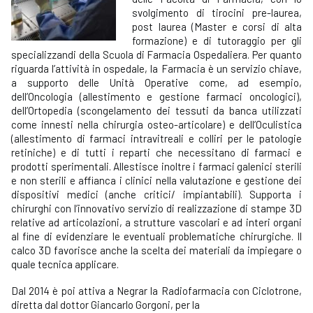
svolgimento di tirocini pre-laurea,
post laurea (Master e corsi di alta
formazione) e di tutoraggio per gli
specializzandi della Scuola di Farmacia Ospedaliera. Per quanto
riguarda l’attività in ospedale, la Farmacia è un servizio chiave,
a supporto delle Unità Operative come, ad esempio,
dell’Oncologia (allestimento e gestione farmaci oncologici),
dell’Ortopedia (scongelamento dei tessuti da banca utilizzati
come innesti nella chirurgia osteo-articolare) e dell’Oculistica
(allestimento di farmaci intravitreali e colliri per le patologie
retiniche) e di tutti i reparti che necessitano di farmaci e
prodotti sperimentali. Allestisce inoltre i farmaci galenici sterili
e non sterili e affianca i clinici nella valutazione e gestione dei
dispositivi medici (anche critici/ impiantabili). Supporta i
chirurghi con l’innovativo servizio di realizzazione di stampe 3D
relative ad articolazioni, a strutture vascolari e ad interi organi
al fine di evidenziare le eventuali problematiche chirurgiche. Il
calco 3D favorisce anche la scelta dei materiali da impiegare o
quale tecnica applicare.
Dal 2014 è poi attiva a Negrar la Radiofarmacia con Ciclotrone,
diretta dal dottor Giancarlo Gorgoni, per la