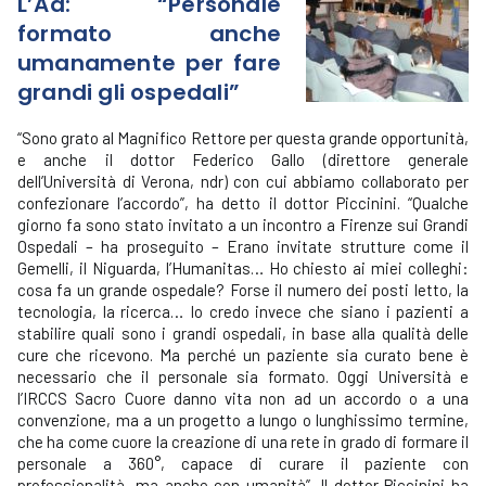
L’Ad: “Personale
formato anche
umanamente per fare
grandi gli ospedali”
“Sono grato al Magnifico Rettore per questa grande opportunità,
e anche il dottor Federico Gallo (direttore generale
dell’Università di Verona, ndr) con cui abbiamo collaborato per
confezionare l’accordo”, ha detto il dottor Piccinini. “Qualche
giorno fa sono stato invitato a un incontro a Firenze sui Grandi
Ospedali – ha proseguito – Erano invitate strutture come il
Gemelli, il Niguarda, l’Humanitas… Ho chiesto ai miei colleghi:
cosa fa un grande ospedale? Forse il numero dei posti letto, la
tecnologia, la ricerca… Io credo invece che siano i pazienti a
stabilire quali sono i grandi ospedali, in base alla qualità delle
cure che ricevono. Ma perché un paziente sia curato bene è
necessario che il personale sia formato. Oggi Università e
l’IRCCS Sacro Cuore danno vita non ad un accordo o a una
convenzione, ma a un progetto a lungo o lunghissimo termine,
che ha come cuore la creazione di una rete in grado di formare il
personale a 360°, capace di curare il paziente con
professionalità, ma anche con umanità”. Il dottor Piccinini ha