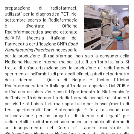
preparazione di radiofarmaci,
utilizzati per la diagnostica PET. Nel
settembre scorso la Radiofarmacia
è diventata Officina
Radiofarmaceutica avendo ottenuto
dall’AIFA (Agenzia Italiana del
Farmaco) la certificazione GMP (
Good
Manufacturing Practices
), necessaria
per la produzione di radiofarmaci non solo a consumo della
Medicina Nucleare interna, ma per tutto il territorio italiano. Si
tratta di un’autorizzazione per la produzione di radiofarmaci
sperimentali nell’ambito di protocolli clinici, quindi nel perimetro
della ricerca. Quella di Negrar è l’unica Officina
Radiofarmaceutica in Italia gestita da un ospedale. Dal 2016 è
attiva una collaborazione con il Dipartimento in Biotecnologie
dell’Università di Verona. La Radiofarmacia accoglie gli studenti
per visite ai Laboratori, ma soprattutto per lo svolgimento di
tesi sperimentali. Con Biotecnologie è in atto anche una
collaborazione per un progetto di ricerca sui leganti per
radiometalli. I radiofarmaci sono anche un modulo all’interno di
un insegnamento del Corso di Laurea magistrale in
Biotecnologia Medica e Molecolare
tenuto dal direttore della