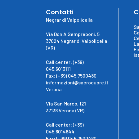
Contatti
C
Negrar di Valpolicella
Sa
Ca
Via Don A.Sempreboni, 5
Ce
37024 Negrar di Valpolicella
La
(VR)
Fi
is
Call center: (+39)
045.6013111
Fax: (+39) 045.7500480
informazioni@sacrocuore.it
Verona
Via San Marco, 121
37138 Verona (VR)
Call center: (+39)
045.6014844
Fax: (+39) 045.7500480