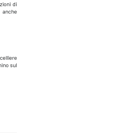
zioni di
e anche
elliere
mino sul