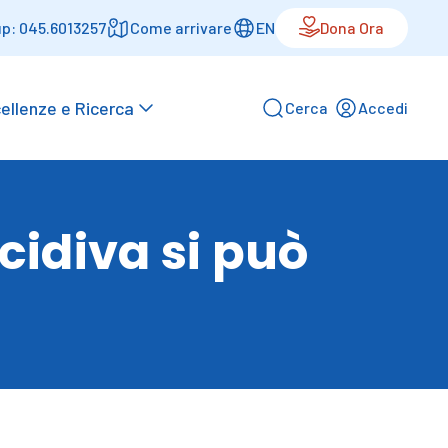
p: 045.6013257
Come arrivare
EN
Dona Ora
ellenze e Ricerca
Cerca
Accedi
cidiva si può