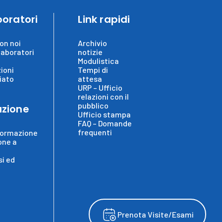
boratori
Link rapidi
on noi
Archivio
laboratori
notizie
Modulistica
ioni
Tempi di
iato
attesa
URP – Ufficio
relazioni con il
pubblico
zione
Ufficio stampa
FAQ – Domande
frequenti
formazione
one a
i ed
Prenota Visite/Esami