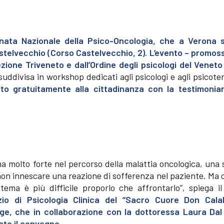
rnata Nazionale della Psico-Oncologia, che a Verona s
Castelvecchio (Corso Castelvecchio, 2). L’evento – promos
zione Triveneto e dall’Ordine degli psicologi del Veneto
suddivisa in workshop dedicati agli psicologi e agli psicote
rto gratuitamente alla cittadinanza con la testimonia
a molto forte nel percorso della malattia oncologica, una 
non innescare una reazione di sofferenza nel paziente. Ma 
tema è più difficile proporlo che affrontarlo”, spiega i
zio di Psicologia Clinica del “Sacro Cuore Don Cala
ge, che in collaborazione con la dottoressa Laura Dal
ato il convegno.