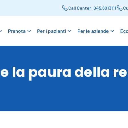
Call Center: 045.6013111
Cu
Prenota
Per i pazienti
Per le aziende
Ecc
e la paura della re