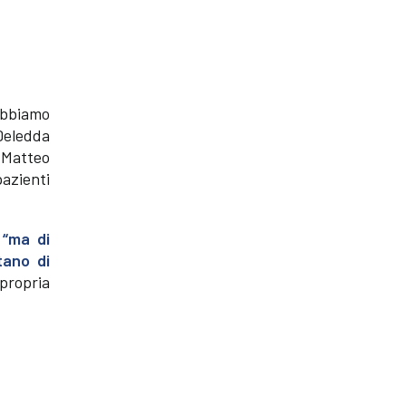
 abbiamo
 Deledda
 Matteo
pazienti
 “ma di
tano di
propria