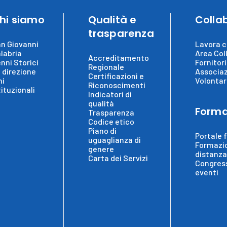
hi siamo
Qualità e
Colla
trasparenza
n Giovanni
Lavora c
labria
Area Col
Accreditamento
nni Storici
Fornitori
Regionale
 direzione
Associaz
Certificazioni e
ni
Volontar
Riconoscimenti
tituzionali
Indicatori di
qualità
Forma
Trasparenza
Codice etico
Piano di
Portale 
uguaglianza di
Formazi
genere
distanza
Carta dei Servizi
Congress
eventi