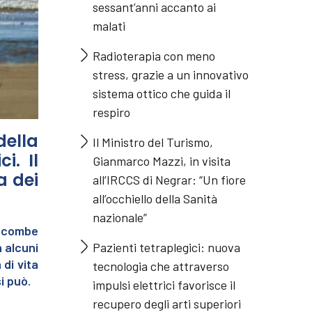
sessant’anni accanto ai
malati
Radioterapia con meno
stress, grazie a un innovativo
sistema ottico che guida il
respiro
della
Il Ministro del Turismo,
i. Il
Gianmarco Mazzi, in visita
a dei
all’IRCCS di Negrar: “Un fiore
all’occhiello della Sanità
nazionale”
incombe
n alcuni
Pazienti tetraplegici: nuova
 di vita
tecnologia che attraverso
i può.
impulsi elettrici favorisce il
recupero degli arti superiori