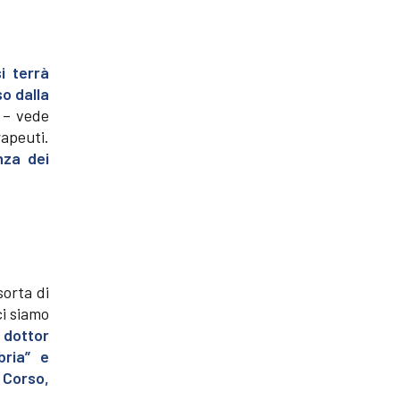
i terrà
so dalla
– vede
rapeuti.
nza dei
sorta di
ci siamo
l
dottor
bria” e
 Corso,