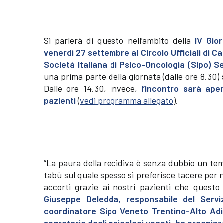
Si parlerà di questo nell’ambito della
IV Gio
venerdì 27 settembre al Circolo Ufficiali di 
Società Italiana di Psico-Oncologia (Sipo) Se
una prima parte della giornata (dalle ore 8.30) 
Dalle ore 14.30, invece,
l’incontro sarà ape
pazienti
(
vedi programma allegato
).
“La paura della recidiva è senza dubbio un tem
tabù sul quale spesso si preferisce tacere per 
accorti grazie ai nostri pazienti che questo 
Giuseppe Deledda, responsabile del Servi
coordinatore Sipo Veneto Trentino-Alto Adi
segretario degli psicologi veneti, ha organizz