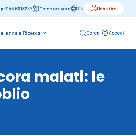
p: 045.6013257
Come arrivare
EN
Dona Ora
ellenze e Ricerca
Cerca
Accedi
cora malati: le
oblio