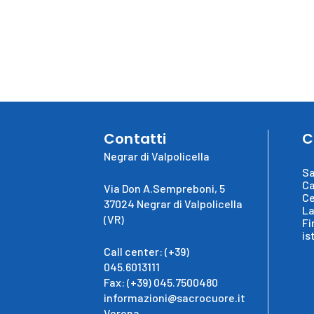
Contatti
C
Negrar di Valpolicella
Sa
Ca
Via Don A.Sempreboni, 5
Ce
37024 Negrar di Valpolicella
La
(VR)
Fi
is
Call center: (+39)
045.6013111
Fax: (+39) 045.7500480
informazioni@sacrocuore.it
Verona