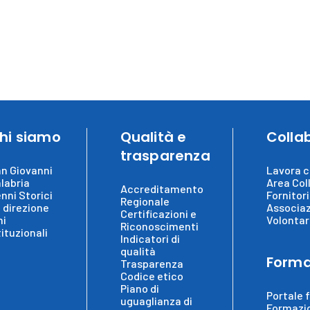
hi siamo
Qualità e
Colla
trasparenza
n Giovanni
Lavora c
labria
Area Col
Accreditamento
nni Storici
Fornitori
Regionale
 direzione
Associaz
Certificazioni e
ni
Volontar
Riconoscimenti
tituzionali
Indicatori di
qualità
Forma
Trasparenza
Codice etico
Piano di
Portale 
uguaglianza di
Formazi