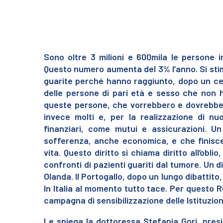
Sono oltre 3 milioni e 600mila le persone 
Questo numero aumenta del 3% l’anno. Si sti
guarite perché hanno raggiunto, dopo un cert
delle persone di pari età e sesso che non 
queste persone, che vorrebbero e dovrebbero
invece molti e, per la realizzazione di nu
finanziari, come mutui e assicurazioni. Un
sofferenza, anche economica, e che finisce c
vita. Questo diritto si chiama diritto all’obli
confronti di pazienti guariti dal tumore. Un d
Olanda. Il Portogallo, dopo un lungo dibattit
In Italia al momento tutto tace. Per questo R
campagna di sensibilizzazione delle Istituzioni
Le spiega la dottoressa Stefania Gori, pres