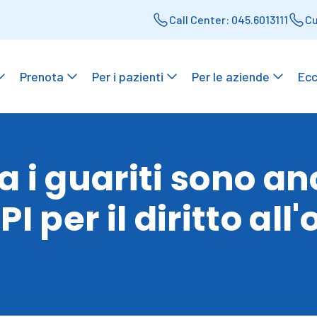
Call Center: 045.6013111
Cu
Prenota
Per i pazienti
Per le aziende
Ecc
ia i guariti sono an
 per il diritto all'