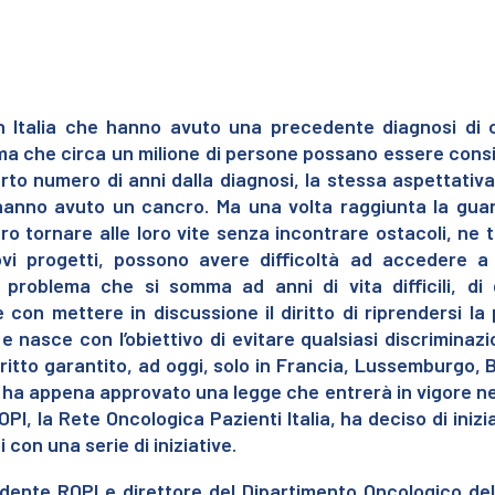
in Italia che hanno avuto una precedente diagnosi di 
ma che circa un milione di persone possano essere cons
o numero di anni dalla diagnosi, la stessa aspettativa 
hanno avuto un cancro. Ma una volta raggiunta la guar
 tornare alle loro vite senza incontrare ostacoli, ne 
ovi progetti, possono avere difficoltà ad accedere a 
 problema che si somma ad anni di vita difficili, di
on mettere in discussione il diritto di riprendersi la 
o, e nasce con l’obiettivo di evitare qualsiasi discriminaz
iritto garantito, ad oggi, solo in Francia, Lussemburgo, 
o, ha appena approvato una legge che entrerà in vigore ne
OPI, la Rete Oncologica Pazienti Italia,
ha deciso di iniz
 con una serie di iniziative.
idente ROPI e direttore del Dipartimento Oncologico del