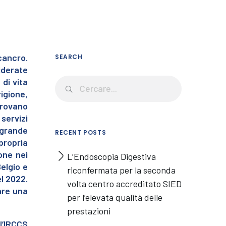
cancro.
SEARCH
iderate
di vita
igione,
trovano
servizi
 grande
RECENT POSTS
propria
ione nei
L’Endoscopia Digestiva
Belgio e
riconfermata per la seconda
l 2022.
volta centro accreditato SIED
iare una
per l’elevata qualità delle
prestazioni
l’IRCCS