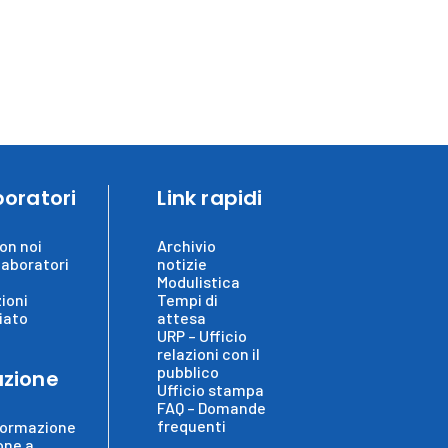
boratori
Link rapidi
on noi
Archivio
laboratori
notizie
Modulistica
ioni
Tempi di
iato
attesa
URP – Ufficio
relazioni con il
pubblico
zione
Ufficio stampa
FAQ – Domande
frequenti
formazione
one a