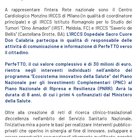
A rappresentare l’intera Rete nazionale sono il Centro
Cardiologico Monzino IRCCS di Milano (in qualità di coordinatore
principale) e gli IRCCS Istituto Romagnolo per lo Studio dei
Tumori “Dino Amadori” (IRST, Meldola, FC) e IRCCS “Saverio de
Bellis” (Castellana Grotte, BA).
L’IRCCS Ospedale Sacro Cuore
Don Calabria partecipa in qualità di responsabile delle
attività di comunicazione e informazione di PerfeTTO verso
il cittadino.
PerfeTTO, il cui valore complessivo è di 30 milioni di euro,
rientra negli interventi individuati nell’ambito del
programma “Ecosistema innovativo della Salute” del Piano
Nazionale per gli Investimenti Complementari (PNC) al
Piano Nazionale di Ripresa e Resilienza (PNRR). Avrà la
durata di 8 anni, di cui i primi 4 cofinanziati dal Ministero
della Salute.
Oltre alla creazione di reti di ricerca clinico-traslazionali
d’eccellenza nell’ambito del Servizio Sanitario Nazionale,
l’iniziativa mira a porre le basi per realizzare interventi pubblico-
privati che operino in sinergia al fine di innovare, sviluppare e
creare opportunità occupazionali altamente qualificate, nonché