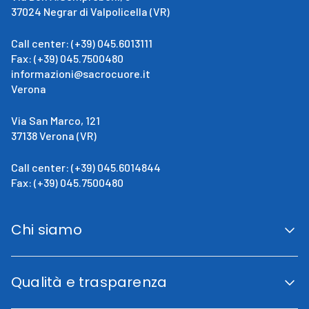
37024 Negrar di Valpolicella (VR)
Call center: (+39) 045.6013111
Fax: (+39) 045.7500480
informazioni@sacrocuore.it
Verona
Via San Marco, 121
37138 Verona (VR)
Call center: (+39) 045.6014844
Fax: (+39) 045.7500480
Chi siamo
San Giovanni Calabria
Cenni Storici
Qualità e trasparenza
La direzione
Fini istituzionali