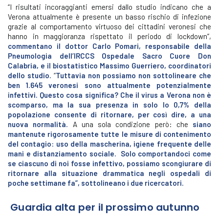
“I risultati incoraggianti emersi dallo studio indicano che a
Verona attualmente è presente un basso rischio di infezione
grazie al comportamento virtuoso dei cittadini veronesi che
hanno in maggioranza rispettato il periodo di lockdown”,
commentano il dottor Carlo Pomari, responsabile della
Pneumologia dell’IRCCS Ospedale Sacro Cuore Don
Calabria, e il biostatistico Massimo Guerriero, coordinatori
dello studio.
“
Tuttavia non possiamo non sottolineare che
ben 1.645 veronesi sono attualmente potenzialmente
infettivi. Questo cosa significa? Che il virus a Verona non è
scomparso, ma la sua presenza in solo lo 0,7% della
popolazione consente di ritornare, per così dire, a una
nuova normalità.
A una sola condizione però: che
siano
mantenute rigorosamente tutte le misure di contenimento
del contagio: uso della mascherina, igiene frequente delle
mani e distanziamento sociale. Solo comportandoci come
se ciascuno di noi fosse infettivo, possiamo scongiurare di
ritornare alla situazione drammatica negli ospedali di
poche settimane fa”, sottolineano i due ricercatori.
Guardia alta per il prossimo autunno