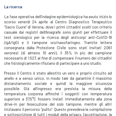
La ricerca
La fase operativa dell’indagine epidemiologica ha avuto inizio lo
scorso venerdì 24 aprile al Centro Diagnostico Terapeutico
“Sacro Cuore” di Verona, dove i primi cittadini scelti con criterio
casuale dai registri dell’Anagrafe sono giunti per effettuare il
test sierologico per la ricerca degli anticorpi anti-CoViD-19
(IgA/IgG) e il tampone oro/nasofaringeo. Tramite lettera
consegnata dalla Protezione Civile sono stati invitati 2.061
veronesi (di almeno 10 anni), il 35% in più del campione
necessario di 1.527, al fine di compensare il numero dei cittadini
che fisiologicamente rifiutano di partecipare a uno studio.
Presso il Centro è stato allestito un vero e proprio circuito ad
anello e a senso unico, in modo tale da garantire il massimo
distanziamento sociale e quindi la maggiore sicurezza
possibile. Già all’ingresso era prevista la misura della
temperatura corporea affinché i soggetti con temperatura
superiore a 37.5°C fossero inviati immediatamente alla zona
drive-in per l’esecuzione del solo tampone, mentre gli altri
iniziavano il percorso “pulito”. Questo prevedeva la compilazione
e sottoscrizione di tutti i moduli della privacy, l’accettazione, la