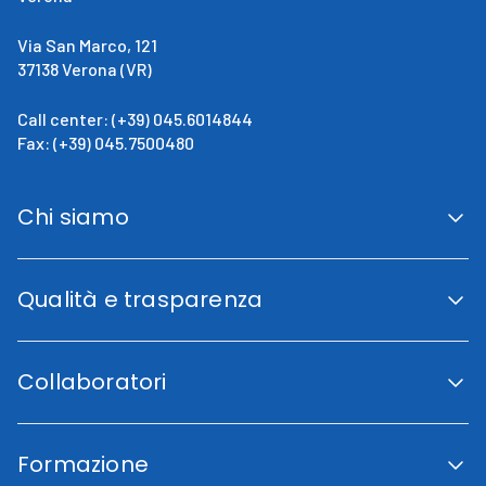
Via San Marco, 121
37138 Verona (VR)
Call center: (+39) 045.6014844
Fax: (+39) 045.7500480
Chi siamo
San Giovanni Calabria
Cenni Storici
Qualità e trasparenza
La direzione
Fini istituzionali
Accreditamento Regionale
Certificazioni e Riconoscimenti
Collaboratori
Indicatori di qualità
Trasparenza
Codice etico
Lavora con noi
Piano di uguaglianza di genere
Area Collaboratori
Carta dei Servizi
Formazione
Fornitori
Associazioni