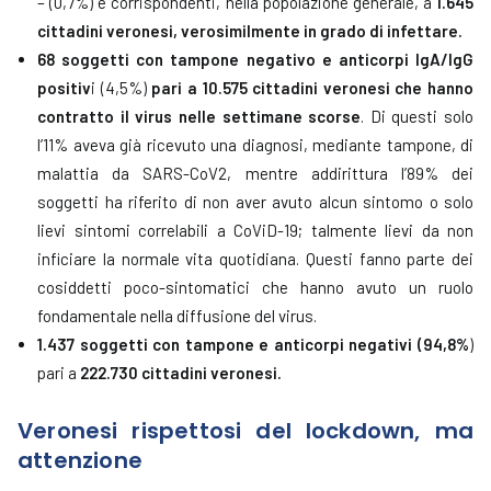
– (0,7%) e corrispondenti, nella popolazione generale, a
1.645
cittadini veronesi, verosimilmente in grado di infettare.
68 soggetti con tampone negativo e anticorpi IgA/IgG
positiv
i (4,5%)
pari a 10.575 cittadini veronesi che hanno
contratto il virus nelle settimane scorse
. Di questi solo
l’11% aveva già ricevuto una diagnosi, mediante tampone, di
malattia da SARS-CoV2, mentre addirittura l’89% dei
soggetti ha riferito di non aver avuto alcun sintomo o solo
lievi sintomi correlabili a CoViD-19; talmente lievi da non
inficiare la normale vita quotidiana. Questi fanno parte dei
cosiddetti poco-sintomatici che hanno avuto un ruolo
fondamentale nella diffusione del virus.
1.437 soggetti con tampone e anticorpi negativi (94,8%
)
pari a
222.730 cittadini veronesi.
Veronesi rispettosi del lockdown, ma
attenzione