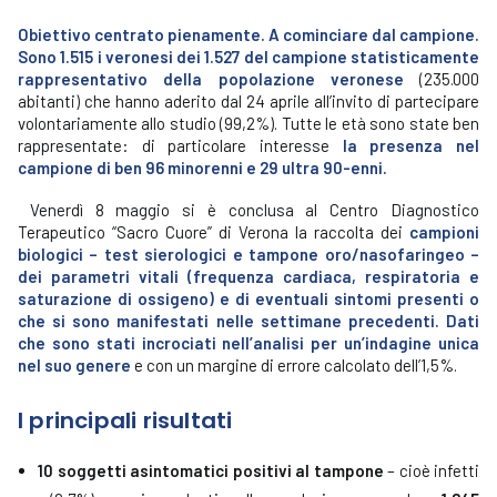
Obiettivo centrato pienamente. A cominciare dal campione.
Sono 1.515 i veronesi dei 1.527 del campione statisticamente
rappresentativo della popolazione veronese
(235.000
abitanti) che hanno aderito dal 24 aprile all’invito di partecipare
volontariamente allo studio (99,2%). Tutte le età sono state ben
rappresentate: di particolare interesse
la presenza nel
campione di ben 96 minorenni e 29 ultra 90-enni.
Venerdì 8 maggio si è conclusa al Centro Diagnostico
Terapeutico “Sacro Cuore” di Verona la raccolta dei
campioni
biologici – test sierologici e tampone oro/nasofaringeo –
dei parametri vitali (frequenza cardiaca, respiratoria e
saturazione di ossigeno) e di eventuali sintomi presenti o
che si sono manifestati nelle settimane precedenti. Dati
che sono stati incrociati nell’analisi per un’indagine unica
nel suo genere
e con un margine di errore calcolato dell’1,5%.
I principali risultati
10 soggetti asintomatici positivi al tampone
– cioè infetti