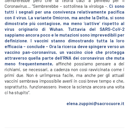
Sembrerebbe però che la teoria calzi a pennello per il
Coronavirus… “Sembrerebbe – sottolinea la virologa -.
Ci sono
tutti i segnali per una convivenza relativamente pacifica
con il virus. La variante Omicron, ma anche la Delta, si sono
dimostrate più contagiose, ma meno ‘cattive’ rispetto al
virus originario di Wuhan. Tuttavia del SARS-CoV-2
sappiamo ancora poco e le mutazioni sono imprevedibili per
definizione
.
I vaccini stanno dimostrando tutta la loro
efficacia – conclude – Ora la ricerca deve spingere verso un
vaccino pan-coronavirus, un vaccino cioè che protegga
attraverso quella parte dell’RNA dei coronavirus che muta
meno frequentemente,
affinché possiamo pensare a dei
richiami, se necessari, a cadenza non così ravvicinata come i
primi due. Non è un’impresa facile, ma anche per gli attuali
vaccini sembrava impossibile averli in così breve tempo e che,
soprattutto, funzionassero. Invece la scienza ancora una volta
ci ha stupito”.
elena.zuppini@sacrocuore.it