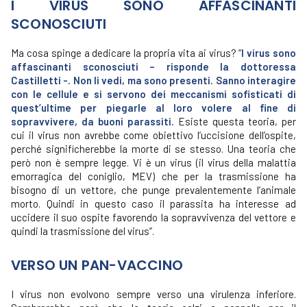
I VIRUS SONO AFFASCINANTI
SCONOSCIUTI
Ma cosa spinge a dedicare la propria vita ai virus? “
I virus sono
affascinanti sconosciuti – risponde la dottoressa
Castilletti -. Non li vedi, ma sono presenti. Sanno interagire
con le cellule e si servono dei meccanismi sofisticati di
quest’ultime per piegarle al loro volere al fine di
sopravvivere, da buoni parassiti.
Esiste questa teoria, per
cui il virus non avrebbe come obiettivo l’uccisione dell’ospite,
perché significherebbe la morte di se stesso. Una teoria che
però non è sempre legge. Vi è un virus (il virus della malattia
emorragica del coniglio, MEV) che per la trasmissione ha
bisogno di un vettore, che punge prevalentemente l’animale
morto. Quindi in questo caso il parassita ha interesse ad
uccidere il suo ospite favorendo la sopravvivenza del vettore e
quindi la trasmissione del virus”.
VERSO UN PAN-VACCINO
I virus non evolvono sempre verso una virulenza inferiore.