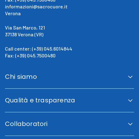
informazioni@sacrocuore.it
Verona
Via San Marco, 121
37138 Verona (VR)
Call center: (+39) 045.6014844
Fax: (+39) 045.7500480
Chi siamo
San Giovanni Calabria
Cenni Storici
Qualità e trasparenza
La direzione
Fini istituzionali
Accreditamento Regionale
Certificazioni e Riconoscimenti
Collaboratori
Indicatori di qualità
Trasparenza
Codice etico
Lavora con noi