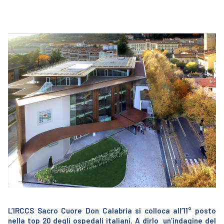
L’IRCCS Sacro Cuore Don Calabria si colloca all’11° posto
nella top 20 degli ospedali italiani. A dirlo un’indagine del