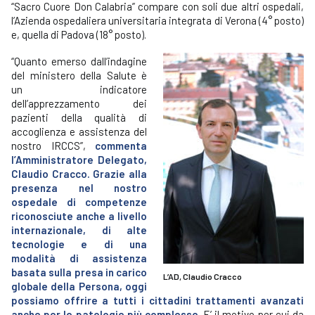
“Sacro Cuore Don Calabria” compare con soli due altri ospedali,
l’Azienda ospedaliera universitaria integrata di Verona (4° posto)
e, quella di Padova (18° posto).
“Quanto emerso dall’indagine
del ministero della Salute è
un indicatore
dell’apprezzamento dei
pazienti della qualità di
accoglienza e assistenza del
nostro IRCCS”,
commenta
l’Amministratore Delegato,
Claudio Cracco.
Grazie alla
presenza nel nostro
ospedale di competenze
riconosciute anche a livello
internazionale, di alte
tecnologie e di una
modalità di assistenza
basata sulla presa in carico
L’AD, Claudio Cracco
globale della Persona, oggi
possiamo offrire a tutti i cittadini trattamenti avanzati
anche per le patologie più complesse
. E’ il motivo per cui da