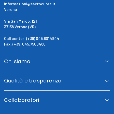
informazioni@sacrocuore.it
Verona
Via San Marco, 121
37138 Verona (VR)
Call center: (+39) 045.6014844
Fax: (+39) 045.7500480
Chi siamo
San Giovanni Calabria
Cenni Storici
Qualità e trasparenza
La direzione
Fini istituzionali
Accreditamento Regionale
Certificazioni e Riconoscimenti
Collaboratori
Indicatori di qualità
Trasparenza
Codice etico
Lavora con noi
Piano di uguaglianza di genere