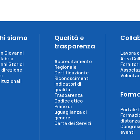
hi siamo
Qualità e
Colla
trasparenza
n Giovanni
Lavora c
labria
Area Col
Accreditamento
nni Storici
Fornitori
Regionale
 direzione
Associaz
Certificazioni e
ni
Volontar
Riconoscimenti
tituzionali
Indicatori di
qualità
Forma
Trasparenza
Codice etico
Piano di
Portale 
uguaglianza di
Formazi
genere
distanza
Carta dei Servizi
Congress
eventi