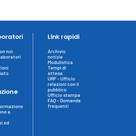
boratori
Link rapidi
on noi
Archivio
laboratori
notizie
Modulistica
ioni
Tempi di
iato
attesa
URP – Ufficio
relazioni con il
pubblico
zione
Ufficio stampa
FAQ – Domande
frequenti
formazione
one a
i ed