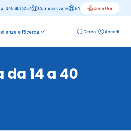
p: 045.6013257
Come arrivare
EN
Dona Ora
ellenze e Ricerca
Cerca
Accedi
 da 14 a 40