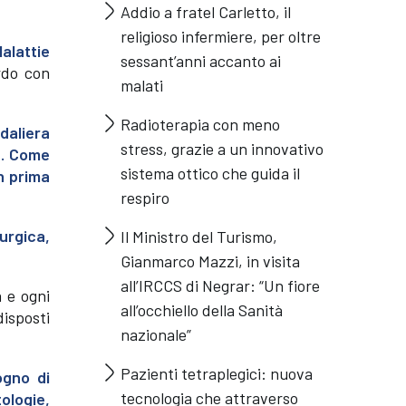
Addio a fratel Carletto, il
religioso infermiere, per oltre
Malattie
sessant’anni accanto ai
rdo con
malati
Radioterapia con meno
daliera
stress, grazie a un innovativo
-. Come
sistema ottico che guida il
n prima
respiro
urgica,
Il Ministro del Turismo,
Gianmarco Mazzi, in visita
all’IRCCS di Negrar: “Un fiore
a e ogni
all’occhiello della Sanità
isposti
nazionale”
Pazienti tetraplegici: nuova
ogno di
tecnologia che attraverso
ologie,