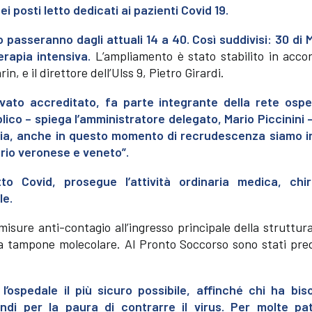
posti letto dedicati ai pazienti Covid 19.
 passeranno dagli attuali 14 a 40. Così suddivisi: 30 di 
erapia intensiva.
L’ampliamento è stato stabilito in acco
n, e il direttore dell’Ulss 9, Pietro Girardi.
ivato accreditato, fa parte integrante della rete ospe
ico – spiega l’amministratore delegato, Mario Piccinini 
ia, anche in questo momento di recrudescenza siamo i
torio veronese e veneto”.
to Covid, prosegue l’attività ordinaria medica, chir
le.
 misure anti-contagio all’ingresso principale della struttur
a tampone molecolare. Al Pronto Soccorso sono stati pred
ospedale il più sicuro possibile, affinché chi ha bis
ndi per la paura di contrarre il virus. Per molte pat