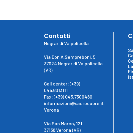
Contatti
C
Negrar di Valpolicella
Sa
Ca
Via Don A.Sempreboni, 5
Ce
37024 Negrar di Valpolicella
La
(VR)
Fi
is
Call center: (+39)
045.6013111
Fax: (+39) 045.7500480
informazioni@sacrocuore.it
Verona
Via San Marco, 121
37138 Verona (VR)