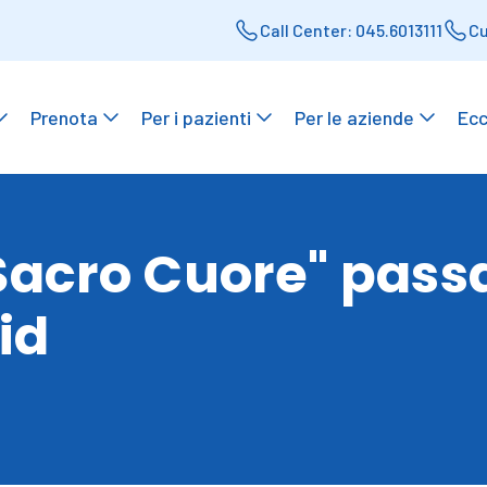
Call Center: 045.6013111
Cu
Prenota
Per i pazienti
Per le aziende
Ecc
Sacro Cuore" passa
id