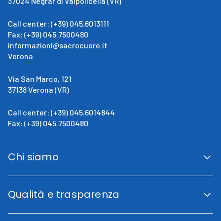
37024 Negrar di Valpolicella (VR)
Call center: (+39) 045.6013111
Fax: (+39) 045.7500480
informazioni@sacrocuore.it
Verona
Via San Marco, 121
37138 Verona (VR)
Call center: (+39) 045.6014844
Fax: (+39) 045.7500480
Chi siamo
San Giovanni Calabria
Cenni Storici
Qualità e trasparenza
La direzione
Fini istituzionali
Accreditamento Regionale