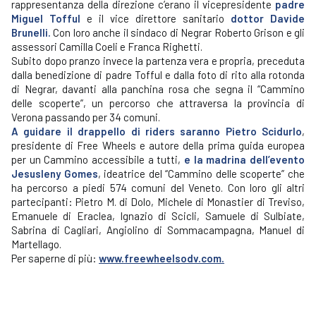
rappresentanza della direzione c’erano il vicepresidente
padre
Miguel Tofful
e il vice direttore sanitario
dottor Davide
Brunelli.
Con loro anche il sindaco di Negrar Roberto Grison e gli
assessori Camilla Coeli e Franca Righetti.
Subito dopo pranzo invece la partenza vera e propria, preceduta
dalla benedizione di padre Tofful e dalla foto di rito alla rotonda
di Negrar, davanti alla panchina rosa che segna il “Cammino
delle scoperte”, un percorso che attraversa la provincia di
Verona passando per 34 comuni.
A guidare il drappello di riders saranno Pietro Scidurlo
,
presidente di Free Wheels e autore della prima guida europea
per un Cammino accessibile a tutti,
e la madrina dell’evento
Jesusleny Gomes
, ideatrice del “Cammino delle scoperte” che
ha percorso a piedi 574 comuni del Veneto. Con loro gli altri
partecipanti: Pietro M. di Dolo, Michele di Monastier di Treviso,
Emanuele di Eraclea, Ignazio di Scicli, Samuele di Sulbiate,
Sabrina di Cagliari, Angiolino di Sommacampagna, Manuel di
Martellago.
Per saperne di più:
www.freewheelsodv.com.