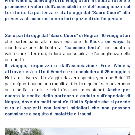
Free Wheels, coinvolge otto viaggiatori in sedia a rotelle e
promuove i valori dell’accessibilità e dell’accoglienza sul
territorio. La partenza è stata oggi dal “Sacro Cuore” alla
presenza di numerosi operatori e pazienti dell’ospedale
Sono partiti oggi dal “Sacro Cuore” di Negrar i 10 viaggiatori
che partecipano alla nuova edizione di
Klick’s on ways
, la
manifestazione dedicata al
“cammino lento”
che punta a
valorizzare i territori, la loro accessibilità e l’accoglienza delle
comunità.
Il viaggio, organizzato dall’associazione Free Wheels,
attraverserà tutto il Veneto e si concluderà il 26 maggio
a
Motta di Livenza. Un viaggio davvero speciale, perché 8 dei 10
partecipanti hanno una mobilità ridotta e quindi si muoveranno
sulla sedia a rotelle (elettrica per l’occasione).
Anche per
questo la scelta della partenza è caduta sull’ospedale di
Negrar, dove da molti anni c’è l’
Unità Spinale
che si prende
cura di pazienti con lesioni midollari che non possono
camminare a seguito di malattie o traumi.