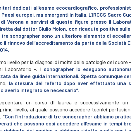
tari dedicati all’esame ecocardiografico, professionist
ti Paesi europei, ma emergenti in Italia. L’IRCCS Sacro C
 di Verona a servirsi di queste figure presso il Laborat
etta dal dottor Giulio Molon, con ricadute positive sulle 
I tre sonographer sono un ulteriore elemento di eccelle
 il rinnovo dell’accreditamento da parte della Società 
014.
o livello per la diagnosi di molte delle patologie del cuore 
l Laboratorio -. I
sonographer lo eseguono autonom
zata da linee guida internazionali. Spetta comunque se
ame,
la stesura del referto dopo aver effettuato una s
opo averlo integrato se necessario”.
requentare un corso di laurea e successivamente un
primo livello, al quale possono accedere tecnici perfusioni
. “
Con l’introduzione di tre sonographer abbiamo prati
coverati che possono così accedere all’esame in tempi bre
e richiesto dal medico e abbiamo ridotto quelle per i p