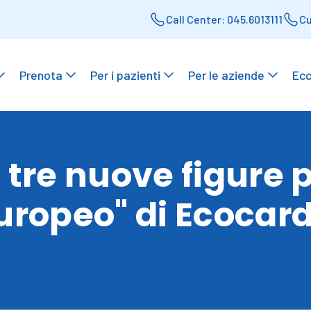
Call Center: 045.6013111
Cu
Prenota
Per i pazienti
Per le aziende
Ecc
tre nuove figure pe
uropeo" di Ecocard