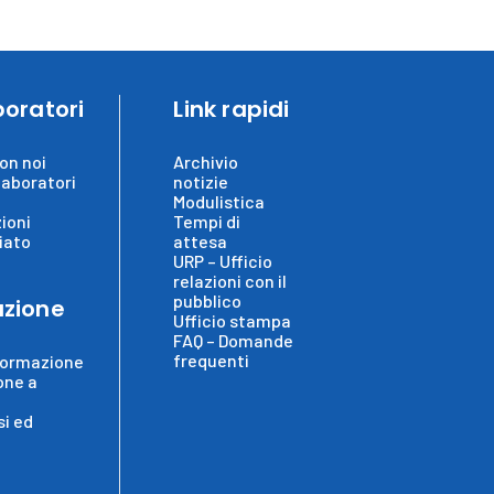
boratori
Link rapidi
on noi
Archivio
laboratori
notizie
Modulistica
ioni
Tempi di
iato
attesa
URP – Ufficio
relazioni con il
pubblico
zione
Ufficio stampa
FAQ – Domande
frequenti
formazione
one a
i ed