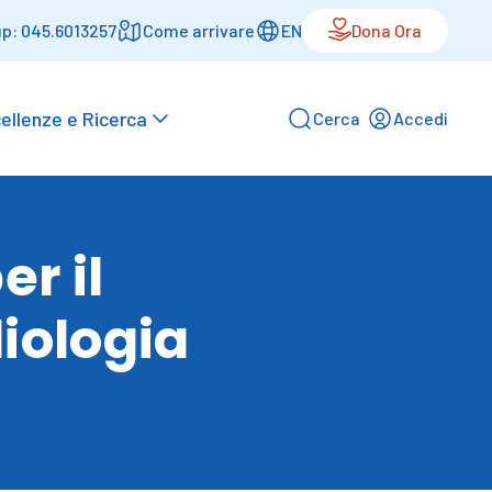
p: 045.6013257
Come arrivare
EN
Dona Ora
ellenze e Ricerca
Cerca
Accedi
r il
iologia