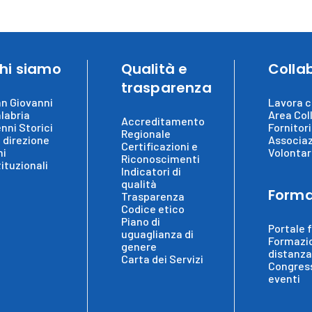
hi siamo
Qualità e
Colla
trasparenza
n Giovanni
Lavora c
labria
Area Col
Accreditamento
nni Storici
Fornitori
Regionale
 direzione
Associaz
Certificazioni e
ni
Volontar
Riconoscimenti
tituzionali
Indicatori di
qualità
Forma
Trasparenza
Codice etico
Piano di
Portale 
uguaglianza di
Formazi
genere
distanza
Carta dei Servizi
Congress
eventi