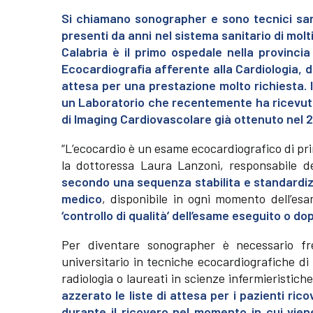
Si chiamano sonographer e sono tecnici sani
presenti da anni nel sistema sanitario di mol
Calabria è il primo ospedale nella provincia
Ecocardiografia afferente alla Cardiologia, dir
attesa per una prestazione molto richiesta. 
un Laboratorio che recentemente ha ricevuto
di Imaging Cardiovascolare già ottenuto nel 2
“L’ecocardio è un esame ecocardiografico di prim
la dottoressa Laura Lanzoni, responsabile de
secondo una sequenza stabilita e standardiz
medico
, disponibile in ogni momento dell’es
‘controllo di qualità’ dell’esame eseguito o d
Per diventare sonographer è necessario f
universitario in tecniche ecocardiografiche di 
radiologia o laureati in scienze infermieristiche
azzerato le liste di attesa per i pazienti ri
durante il ricovero nel momento in cui vien