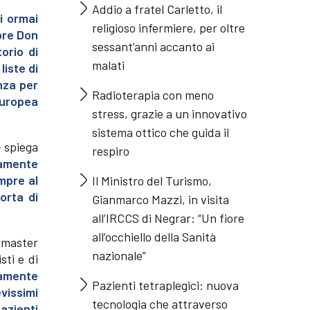
Addio a fratel Carletto, il
i ormai
religioso infermiere, per oltre
uore Don
sessant’anni accanto ai
orio di
malati
liste di
nza per
Radioterapia con meno
Europea
stress, grazie a un innovativo
sistema ottico che guida il
– spiega
respiro
amente
mpre al
Il Ministro del Turismo,
orta di
Gianmarco Mazzi, in visita
all’IRCCS di Negrar: “Un fiore
all’occhiello della Sanità
 master
nazionale”
sti e di
camente
Pazienti tetraplegici: nuova
vissimi
tecnologia che attraverso
azienti