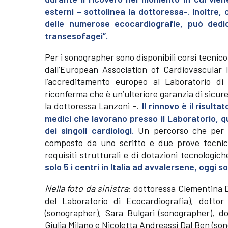
esterni – sottolinea la dottoressa-. Inoltre,
delle numerose ecocardiografie, può dedic
transesofagei”.
Per i sonographer sono disponibili corsi tecnico-
dall’European Association of Cardiovascular 
l’accreditamento europeo al Laboratorio di
riconferma che è un’ulteriore garanzia di sicure
la dottoressa Lanzoni –.
Il rinnovo è il risult
medici che lavorano presso il Laboratorio, qu
dei singoli cardiologi.
Un percorso che per i
composto da uno scritto e due prove tecnic
requisiti strutturali e di dotazioni tecnologich
solo 5 i centri in Italia ad avvalersene, oggi so
Nella foto da sinistra
: dottoressa Clementina D
del Laboratorio di Ecocardiografia), dott
(sonographer), Sara Bulgari (sonographer), do
Giulia Milano e Nicoletta Andreassi Dal Ben (so