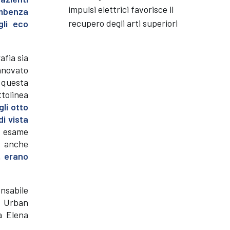
impulsi elettrici favorisce il
ombenza
recupero degli arti superiori
gli eco
afia sia
nnovato
 questa
ttolinea
gli otto
i vista
n esame
o anche
, erano
onsabile
e Urban
sa Elena