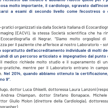
 cosa molto importante, il cardiologo, sgravato dall’inc
arsi a esami di secondo livello come l’ecostress o 
pratici organizzati sia dalla Società Italiana di Ecocardiogr
Imaging (EACVI), la stessa Società scientifica che ha ri
 Ecocardiografia di Negrar. “Siamo molto orgogliosi di
zza per il paziente che afferisce al nostro Laboratorio – so
ato soprattutto dell’accreditamento individuale di molti de
indi di un percorso articolato e impegnativo dal punto d
l medico richiede molto studio e il superamento di u
o-pratiche, mentre per il Laboratorio entrano in camp
e.
Nel 2014, quando abbiamo ottenuto la certificazione
no 9”.
ugo, dottor Luca Ghiselli, dottoressa Laura Lanzoni (resp
or Andrea Chiampan, dottor Stefano Bonapace, Michel
ttor Giulio Molon (direttore della Cardiologia), dottores
nographer)