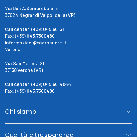
Via Don A.Sempreboni, 5
37024 Negrar di Valpolicella (VR)
Call center: (+39) 045.6013111
Fax: (+39) 045.7500480
informazioni@sacrocuore.it
Verona
Via San Marco, 121
37138 Verona (VR)
Call center: (+39) 045.6014844
Fax: (+39) 045.7500480
Chi siamo
San Giovanni Calabria
Cenni Storici
Qualità e trasparenza
La direzione