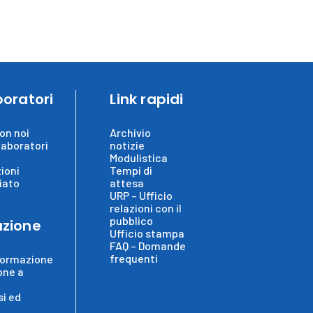
boratori
Link rapidi
on noi
Archivio
laboratori
notizie
Modulistica
ioni
Tempi di
iato
attesa
URP – Ufficio
relazioni con il
pubblico
zione
Ufficio stampa
FAQ – Domande
frequenti
formazione
one a
i ed