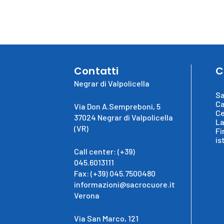
Contatti
C
Negrar di Valpolicella
Sa
Ca
Via Don A.Sempreboni, 5
Ce
37024 Negrar di Valpolicella
La
(VR)
Fi
is
Call center: (+39)
045.6013111
Fax: (+39) 045.7500480
informazioni@sacrocuore.it
Verona
Via San Marco, 121