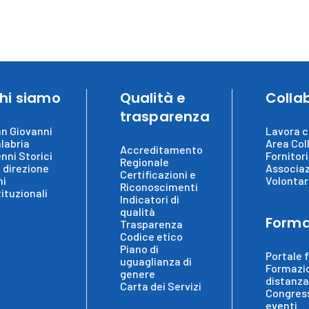
hi siamo
Qualità e
Colla
trasparenza
n Giovanni
Lavora c
labria
Area Col
Accreditamento
nni Storici
Fornitori
Regionale
 direzione
Associaz
Certificazioni e
ni
Volontar
Riconoscimenti
tituzionali
Indicatori di
qualità
Forma
Trasparenza
Codice etico
Piano di
Portale 
uguaglianza di
Formazi
genere
distanza
Carta dei Servizi
Congress
eventi