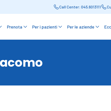
Call Center: 045.6013111
Cu
Prenota
Per i pazienti
Per le aziende
Ecc
giacomo