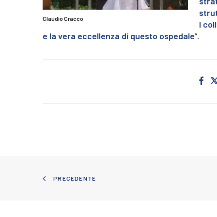
stra
stru
Claudio Cracco
I co
e la vera eccellenza di questo ospedale
“.
PRECEDENTE