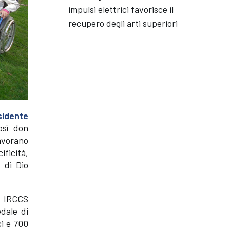
impulsi elettrici favorisce il
recupero degli arti superiori
sidente
sì don
avorano
ificità,
e di Dio
– IRCCS
dale di
ci e 700