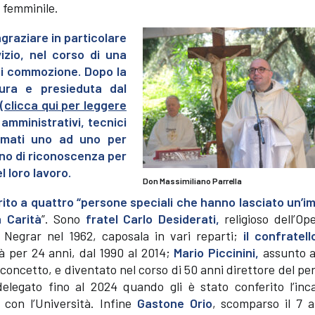
 femminile.
graziare in particolare
vizio, nel corso di una
i commozione. Dopo la
tura e presieduta dal
(
clicca qui per leggere
 amministrativi, tecnici
iamati uno ad uno per
gno di riconoscenza per
l loro lavoro.
Don Massimiliano Parrella
ito a quattro “persone speciali che hanno lasciato un’i
a Carità
”. Sono
fratel Carlo Desiderati,
religioso dell’Op
i Negrar nel 1962, caposala in vari reparti;
il confratell
tà per 24 anni, dal 1990 al 2014;
Mario Piccinini,
assunto a
oncetto, e diventato nel corso di 50 anni direttore del pe
legato fino al 2024 quando gli è stato conferito l’inca
 con l’Università. Infine
Gastone Orio
, scomparso il 7 a