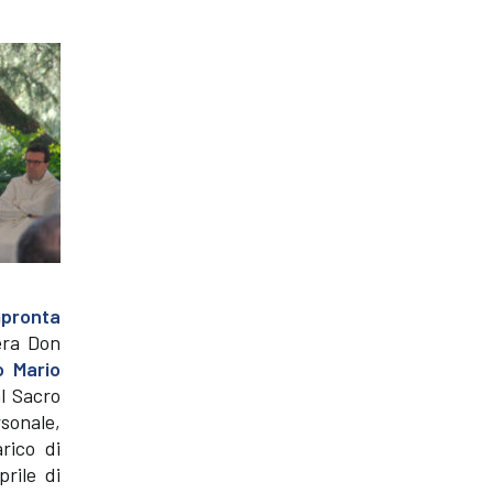
mpronta
era Don
o Mario
l Sacro
rsonale,
rico di
prile di