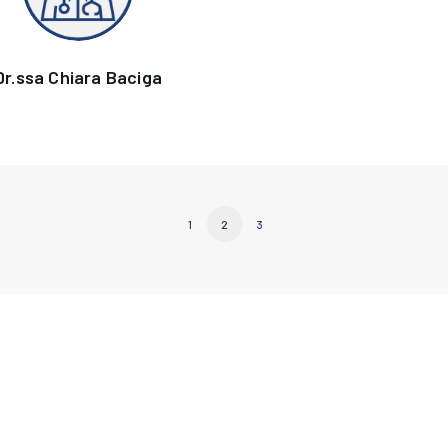
Dr.ssa Chiara Baciga
1
2
3