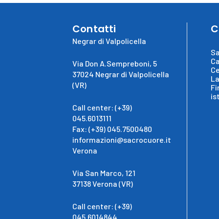
Contatti
C
Negrar di Valpolicella
Sa
Ca
Via Don A.Sempreboni, 5
Ce
37024 Negrar di Valpolicella
La
(VR)
Fi
is
Call center: (+39)
045.6013111
Fax: (+39) 045.7500480
informazioni@sacrocuore.it
Verona
Via San Marco, 121
37138 Verona (VR)
Call center: (+39)
045.6014844