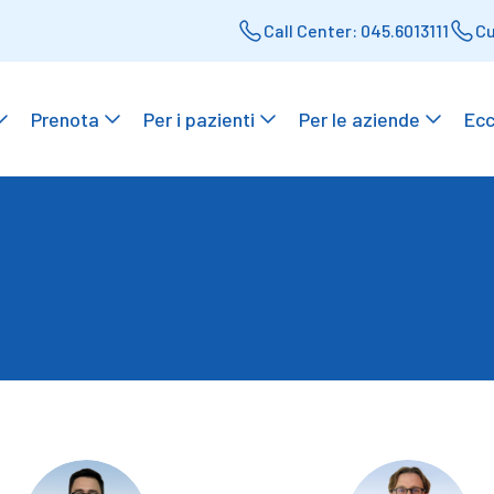
Call Center: 045.6013111
Cu
Prenota
Per i pazienti
Per le aziende
Ecc