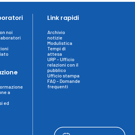
boratori
Link rapidi
on noi
Archivio
laboratori
notizie
Modulistica
ioni
Tempi di
iato
attesa
URP – Ufficio
relazioni con il
pubblico
zione
Ufficio stampa
FAQ – Domande
frequenti
formazione
one a
i ed