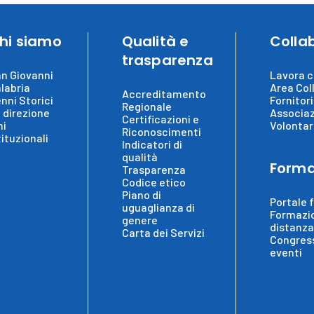
hi siamo
Qualità e
Colla
trasparenza
n Giovanni
Lavora c
labria
Area Col
Accreditamento
nni Storici
Fornitori
Regionale
 direzione
Associaz
Certificazioni e
ni
Volontar
Riconoscimenti
tituzionali
Indicatori di
qualità
Forma
Trasparenza
Codice etico
Piano di
Portale 
uguaglianza di
Formazi
genere
distanza
Carta dei Servizi
Congress
eventi