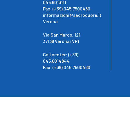
045.6013111
Fax: (+39) 045.7500480
informazioni@sacrocuore.it
Verona
Via San Marco, 121
37138 Verona (VR)
Call center: (+39)
045.6014844
Fax: (+39) 045.7500480
Pri
IRCCS Ospedale Sacro Cuore Don Calabria - Ospedale Cla
Veneto