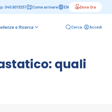
p: 045.6013257
Come arrivare
EN
Dona Ora
ellenze e Ricerca
Cerca
Accedi
tatico: quali