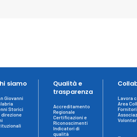
hi siamo
Qualità e
Colla
trasparenza
n Giovanni
Lavora c
labria
Area Col
Accreditamento
nni Storici
Fornitori
Regionale
 direzione
Associaz
Certificazioni e
ni
Volontar
Riconoscimenti
tituzionali
Indicatori di
qualità