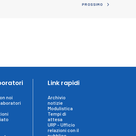
PROSSIMO
boratori
Link rapidi
on noi
Archivio
laboratori
notizie
Modulistica
ioni
Tempi di
iato
attesa
URP – Ufficio
relazioni con il
pubblico