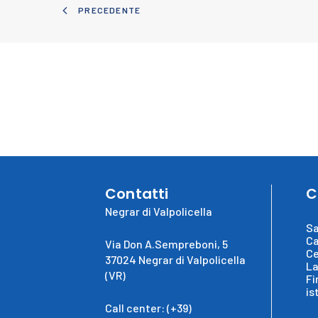
PRECEDENTE
Contatti
C
Negrar di Valpolicella
Sa
Ca
Via Don A.Sempreboni, 5
Ce
37024 Negrar di Valpolicella
La
(VR)
Fi
is
Call center: (+39)