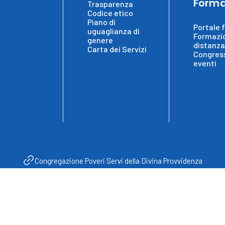
Forma
Trasparenza
Codice etico
Piano di
Portale 
uguaglianza di
Formazi
genere
distanza
Carta dei Servizi
Congress
eventi
Congregazione Poveri Servi della Divina Provvidenza
vacy Policy
Cookie Policy
Informativa e Consenso
Whistleblo
Instagram
Youtube
Facebook
ssificato e Presidio Ospedaliero Accreditato Non Profit - Regione
Copyright Re
Calabria