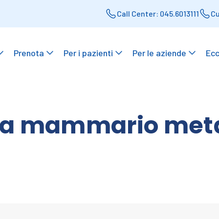
Call Center: 045.6013111
Cu
Prenota
Per i pazienti
Per le aziende
Ecc
a mammario metas