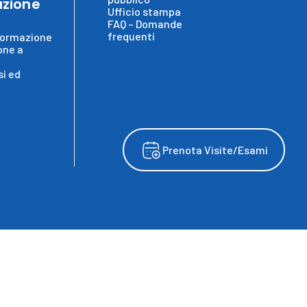
zione
Ufficio stampa
FAQ – Domande
frequenti
formazione
one a
i ed
Prenota Visite/Esami
wing
served ©. 2025, IRCCS Ospedale Sacro Cuore Don