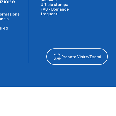
zione
Ufficio stampa
FAQ – Domande
frequenti
formazione
one a
i ed
Prenota Visite/Esami
wing
served ©. 2025, IRCCS Ospedale Sacro Cuore Don