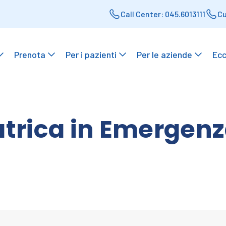
Call Center: 045.6013111
Cu
Prenota
Per i pazienti
Per le aziende
Ecc
atrica in Emergenz