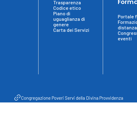
Forma
Trasparenza
Codice etico
Piano di
Portale 
uguaglianza di
Formazi
genere
distanza
Carta dei Servizi
Congress
eventi
Congregazione Poveri Servi della Divina Provvidenza
vacy Policy
Cookie Policy
Informativa e Consenso
Whistleblo
Instagram
Youtube
Facebook
ssificato e Presidio Ospedaliero Accreditato Non Profit - Regione
Copyright Re
Calabria