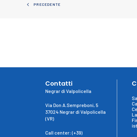
PRECEDENTE
Contatti
C
Negrar di Valpolicella
Sa
Ca
Via Don A.Sempreboni, 5
Ce
37024 Negrar di Valpolicella
La
(VR)
Fi
is
Call center: (+39)