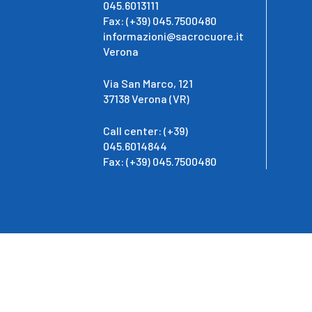
045.6013111
Fax: (+39) 045.7500480
informazioni@sacrocuore.it
Verona
Via San Marco, 121
37138 Verona (VR)
Call center: (+39)
045.6014844
Fax: (+39) 045.7500480
Pri
IRCCS Ospedale Sacro Cuore Don Calabria - Ospedale Cla
Veneto