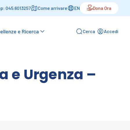
p: 045.6013257
Come arrivare
EN
Dona Ora
ellenze e Ricerca
Cerca
Accedi
a e Urgenza –