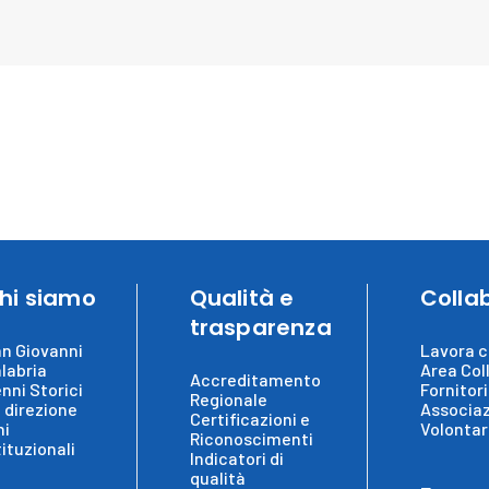
hi siamo
Qualità e
Colla
trasparenza
n Giovanni
Lavora c
labria
Area Col
Accreditamento
nni Storici
Fornitori
Regionale
 direzione
Associaz
Certificazioni e
ni
Volontar
Riconoscimenti
tituzionali
Indicatori di
qualità