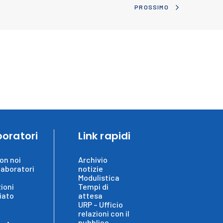
PROSSIMO
boratori
Link rapidi
on noi
Archivio
laboratori
notizie
Modulistica
ioni
Tempi di
iato
attesa
URP – Ufficio
relazioni con il
pubblico