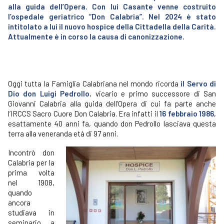
alla guida dell’Opera. Con lui Casante venne costruito
l’ospedale geriatrico “Don Calabria”. Nel 2024 è stato
intitolato a lui il nuovo hospice della Cittadella della Carità.
Attualmente è in corso la causa di canonizzazione.
Oggi tutta la Famiglia Calabriana nel mondo ricorda
il Servo di
Dio don Luigi Pedrollo
, vicario e primo successore di San
Giovanni Calabria alla guida dell’Opera di cui fa parte anche
l’IRCCS Sacro Cuore Don Calabria. Era infatti il
16 febbraio 1986
,
esattamente 40 anni fa, quando don Pedrollo lasciava questa
terra alla veneranda età di 97 anni.
Incontrò don
Calabria per la
prima volta
nel 1908,
quando
ancora
studiava in
seminario a