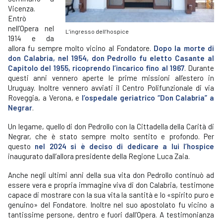
Vicenza.
Entrò
nell’Opera nel
L’ingresso dell’hospice
1914 e da
allora fu sempre molto vicino al Fondatore.
Dopo la morte di
don Calabria, nel 1954, don Pedrollo fu eletto Casante al
Capitolo del 1955, ricoprendo l’incarico fino al 1967
. Durante
questi anni vennero aperte le prime missioni all’estero in
Uruguay. Inoltre vennero avviati il Centro Polifunzionale di via
Roveggia, a Verona, e
l’ospedale geriatrico “Don Calabria” a
Negrar
.
Un legame, quello di don Pedrollo con la Cittadella della Carità di
Negrar, che è stato sempre molto sentito e profondo. Per
questo
nel 2024 si è deciso di dedicare a lui l’hospice
inaugurato dall’allora presidente della Regione Luca Zaia.
Anche negli ultimi anni della sua vita don Pedrollo continuò ad
essere vera e propria immagine viva di don Calabria, testimone
capace di mostrare con la sua vita la santità e lo «spirito puro e
genuino» del Fondatore. Inoltre nel suo apostolato fu vicino a
tantissime persone, dentro e fuori dall’Opera. A testimonianza