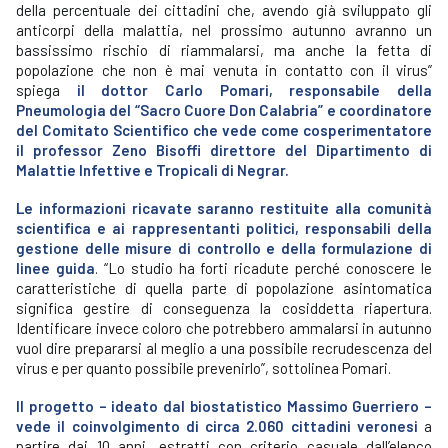
della percentuale dei cittadini che, avendo già sviluppato gli
anticorpi della malattia, nel prossimo autunno avranno un
bassissimo rischio di riammalarsi, ma anche la fetta di
popolazione che non è mai venuta in contatto con il virus”
spiega
il dottor Carlo Pomari, responsabile della
Pneumologia del “Sacro Cuore Don Calabria” e coordinatore
del Comitato Scientifico che vede come cosperimentatore
il professor Zeno Bisoffi direttore del Dipartimento di
Malattie Infettive e Tropicali di Negrar.
Le informazioni ricavate saranno restituite alla comunità
scientifica e ai rappresentanti politici, responsabili della
gestione delle misure di controllo e della formulazione di
linee guida
. “Lo studio ha forti ricadute perché conoscere le
caratteristiche di quella parte di popolazione asintomatica
significa gestire di conseguenza la cosiddetta riapertura.
Identificare invece coloro che potrebbero ammalarsi in autunno
vuol dire prepararsi al meglio a una possibile recrudescenza del
virus e per quanto possibile prevenirlo”, sottolinea Pomari.
Il progetto – ideato dal biostatistico Massimo Guerriero –
vede il coinvolgimento di circa 2.060 cittadini veronesi
a
partire dai 10 anni, estratti con criterio casuale dall’elenco