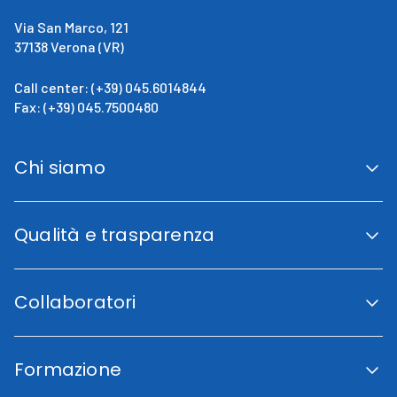
Via San Marco, 121
37138 Verona (VR)
Call center: (+39) 045.6014844
Fax: (+39) 045.7500480
Chi siamo
San Giovanni Calabria
Cenni Storici
Qualità e trasparenza
La direzione
Fini istituzionali
Accreditamento Regionale
Certificazioni e Riconoscimenti
Collaboratori
Indicatori di qualità
Trasparenza
Codice etico
Lavora con noi
Piano di uguaglianza di genere
Area Collaboratori
Carta dei Servizi
Formazione
Fornitori
Associazioni