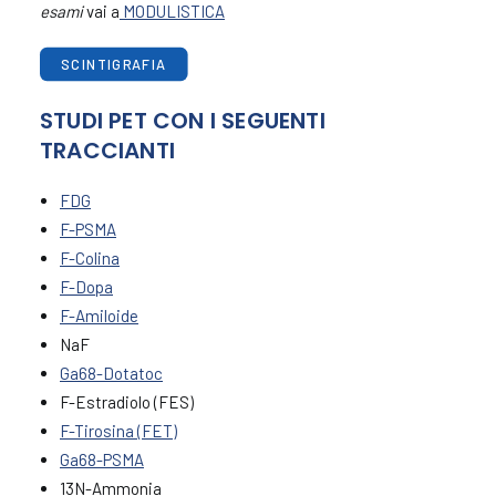
esami
vai a
MODULISTICA
SCINTIGRAFIA
STUDI PET CON I SEGUENTI
TRACCIANTI
FDG
F-PSMA
F-Colina
F-Dopa
F-Amiloide
NaF
Ga68-Dotatoc
F-Estradiolo (FES)
F-Tirosina (FET)
Ga68-PSMA
13N-Ammonia