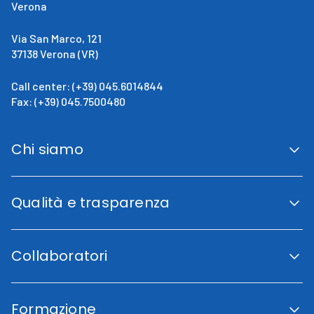
Verona
Via San Marco, 121
37138 Verona (VR)
Call center: (+39) 045.6014844
Fax: (+39) 045.7500480
Chi siamo
San Giovanni Calabria
Cenni Storici
Qualità e trasparenza
La direzione
Fini istituzionali
Accreditamento Regionale
Certificazioni e Riconoscimenti
Collaboratori
Indicatori di qualità
Trasparenza
Codice etico
Lavora con noi
Piano di uguaglianza di genere
Area Collaboratori
Carta dei Servizi
Formazione
Fornitori