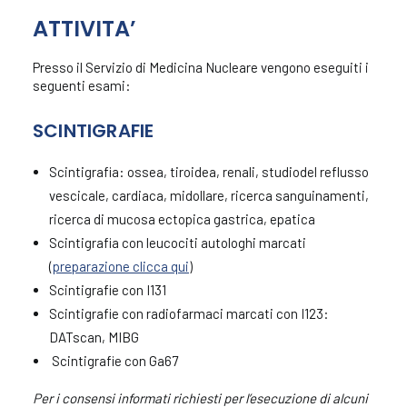
ATTIVITA’
Terapia radiometabolica
Presso il Servizio di Medicina Nucleare vengono eseguiti i
seguenti esami:
SCINTIGRAFIE
Scintigrafia: ossea, tiroidea, renali, studiodel reflusso
vescicale, cardiaca, midollare, ricerca sanguinamenti,
ricerca di mucosa ectopica gastrica, epatica
Scintigrafia con leucociti autologhi marcati
(
preparazione clicca qui
)
Scintigrafie con I131
Scintigrafie con radiofarmaci marcati con I123:
DATscan, MIBG
Scintigrafie con Ga67
Per i consensi informati richiesti per l’esecuzione di alcuni