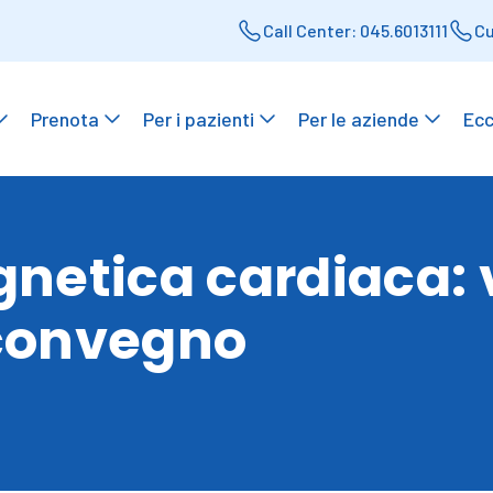
Call Center: 045.6013111
Cu
Prenota
Per i pazienti
Per le aziende
Ecc
netica cardiaca: 
 convegno