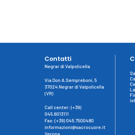
Contatti
C
Negrar di Valpolicella
Sa
Ca
Via Don A.Sempreboni, 5
Ce
37024 Negrar di Valpolicella
La
(VR)
Fi
is
Call center: (+39)
045.6013111
Fax: (+39) 045.7500480
informazioni@sacrocuore.it
Verona