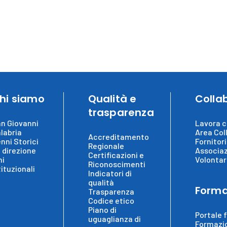
hi siamo
Qualità e
Colla
trasparenza
n Giovanni
Lavora c
labria
Area Col
Accreditamento
nni Storici
Fornitori
Regionale
 direzione
Associaz
Certificazioni e
ni
Volontar
Riconoscimenti
tituzionali
Indicatori di
qualità
Forma
Trasparenza
Codice etico
Piano di
Portale 
uguaglianza di
Formazi