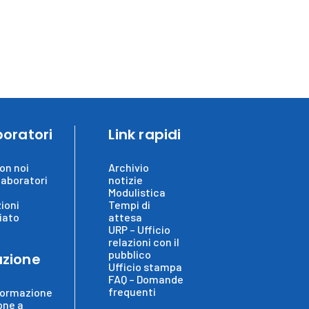
boratori
Link rapidi
on noi
Archivio
laboratori
notizie
Modulistica
ioni
Tempi di
iato
attesa
URP – Ufficio
relazioni con il
pubblico
zione
Ufficio stampa
FAQ – Domande
frequenti
formazione
one a