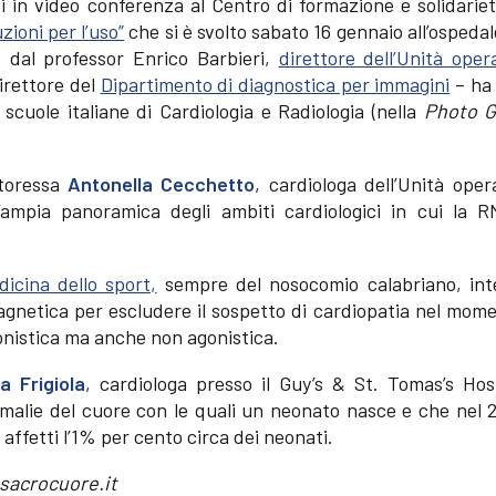
 in video conferenza al Centro di formazione e solidariet
ioni per l’uso”
che si è svolto sabato 16 gennaio all’ospeda
 dal professor Enrico Barbieri,
direttore dell’Unità oper
irettore del
Dipartimento di diagnostica per immagini
– ha 
scuole italiane di Cardiologia e Radiologia (nella
Photo Ga
ttoressa
Antonella Cecchetto
, cardiologa dell’Unità oper
 l’ampia panoramica degli ambiti cardiologici in cui la 
dicina dello sport,
sempre del nosocomio calabriano, int
agnetica per escludere il sospetto di cardiopatia nel mom
agonistica ma anche non agonistica.
a Frigiola
, cardiologa presso il Guy’s & St. Tomas’s Hosp
omalie del cuore con le quali un neonato nasce e che nel 
affetti l’1% per cento circa dei neonati.
@sacrocuore.it