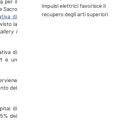
à per il
impulsi elettrici favorisce il
le Sacro
recupero degli arti superiori
ativa di
visto la
llery i
ativa di
RM è un
erviene
ento del
ital di
25% dei