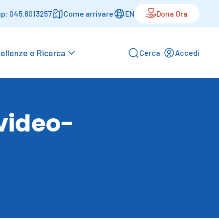
p: 045.6013257
Come arrivare
EN
Dona Ora
ellenze e Ricerca
Cerca
Accedi
video-