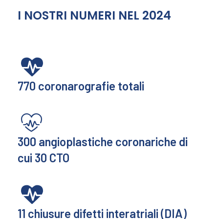
I NOSTRI NUMERI NEL 2024
Presentazione
Staff
Attività
I nostri numeri
770
coronarografie totali
300
angioplastiche coronariche di
cui 30 CTO
11
chiusure difetti interatriali (DIA)