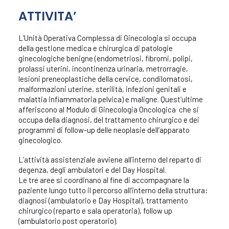
ATTIVITA’
Presentazione
Day Hospital/Ambulatori
L’Unità Operativa Complessa di Ginecologia si occupa
Staff
della gestione medica e chirurgica di patologie
Attività
ginecologiche benigne (endometriosi, fibromi, polipi,
prolassi uterini, incontinenza urinaria, metrorragie,
lesioni preneoplastiche della cervice, condilomatosi,
malformazioni uterine, sterilità, infezioni genitali e
malattia infiammatoria pelvica) e maligne. Quest’ultime
afferiscono al Modulo di Ginecologia Oncologica che si
occupa della diagnosi, del trattamento chirurgico e dei
programmi di follow-up delle neoplasie dell’apparato
ginecologico.
L’attività assistenziale avviene all’interno del reparto di
degenza, degli ambulatori e del Day Hospital.
Le tre aree si coordinano al fine di accompagnare la
paziente lungo tutto il percorso all’interno della struttura:
diagnosi (ambulatorio e Day Hospital), trattamento
chirurgico (reparto e sala operatoria), follow up
(ambulatorio post operatorio).