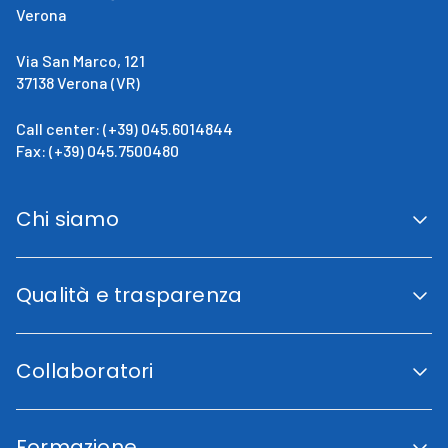
Verona
Via San Marco, 121
37138 Verona (VR)
Call center: (+39) 045.6014844
Fax: (+39) 045.7500480
Chi siamo
San Giovanni Calabria
Cenni Storici
Qualità e trasparenza
La direzione
Fini istituzionali
Accreditamento Regionale
Certificazioni e Riconoscimenti
Collaboratori
Indicatori di qualità
Trasparenza
Codice etico
Lavora con noi
Piano di uguaglianza di genere
Area Collaboratori
Carta dei Servizi
Formazione