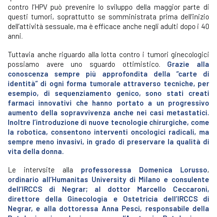
contro l’HPV può prevenire lo sviluppo della maggior parte di
questi tumori, soprattutto se somministrata prima dell’inizio
dell’attività sessuale, ma è efficace anche negli adulti dopo i 40
anni.
Tuttavia anche riguardo alla lotta contro i tumori ginecologici
possiamo avere uno sguardo ottimistico.
Grazie alla
conoscenza sempre più approfondita della “carte di
identità” di ogni forma tumorale attraverso tecniche, per
esempio, di sequenziamento genico, sono stati creati
farmaci innovativi che hanno portato a un progressivo
aumento della sopravvivenza anche nei casi metastatici.
Inoltre l’introduzione di nuove tecnologie chirurgiche, come
la robotica, consentono interventi oncologici radicali, ma
sempre meno invasivi, in grado di preservare la qualità di
vita della donna.
Le intervsite alla
professoressa
Domenica Lorusso
,
ordinario all’Humanitas University di Milano e consulente
dell’IRCCS di Negrar; al dottor Marcello Ceccaroni
,
direttore della Ginecologia e Ostetricia dell’IRCCS di
Negrar, e alla dottoressa Anna Pesci
, responsabile della