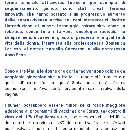
forma tumorale attraverso tecniche, per esempio, di
sequenziamento genico, sono stati creati farmaci
innovativi che hanno portato a un progressivo aumento
della sopravvivenza anche nei casi metastatici. Inoltre
l’introduzione di nuove tecnologie chirurgiche, come la
robotica, consentono interventi oncologici radicali, ma
sempre meno invasivi, in grado di preservare la qualità di
vita della donna. Intervista alla professoressa Domenica
Lorusso, al dottor Marcello Ceccaroni e alla dottoressa
Anna Pesci
S
ono oltre 14mila le donne che ogni anno vengono colpite da
neoplasie ginecologiche in Italia.
Il tumore più frequente è
quello all’endometrio con quasi 8mila nuovi casi all’anno,
seguono quello dell’ovaio, della cervice uterina, della vulva e della
vagina.
I numeri potrebbero essere minori se ci fosse maggiore
adesione ai programmi di vaccinazione (gratuita) contro il
virus dell’HPV (Papilloma virus)
che è responsabile del 100%
dei tumori della cervice, del 78% dei tumori vaginali e del 25% di
quelli vulvari. I nuovi studi confermano che la vaccinazione