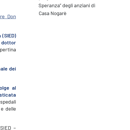
Speranza” degli anziani di
Casa Nogarè
ore Don
 (SIED)
l dottor
opertina
nale dei
olge al
sticata
ospedali
 e delle
 SIED –