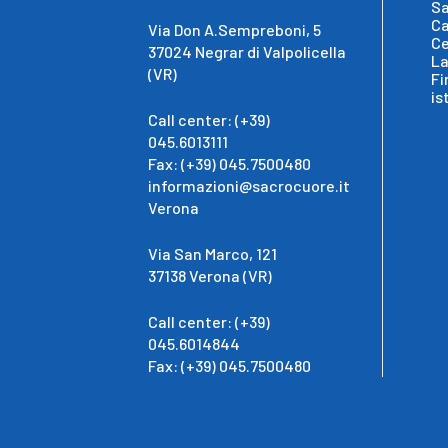
Sa
Ca
Via Don A.Sempreboni, 5
Ce
37024 Negrar di Valpolicella
La
(VR)
Fi
is
Call center: (+39)
045.6013111
Fax: (+39) 045.7500480
informazioni@sacrocuore.it
Verona
Via San Marco, 121
37138 Verona (VR)
Call center: (+39)
045.6014844
Fax: (+39) 045.7500480