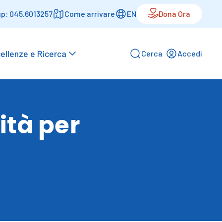
p: 045.6013257
Come arrivare
EN
Dona Ora
ellenze e Ricerca
Cerca
Accedi
ità per