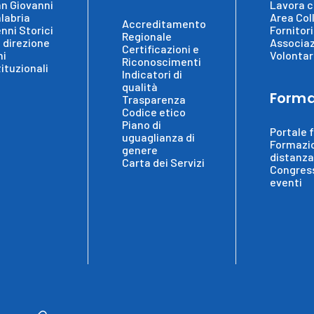
n Giovanni
Lavora c
labria
Area Col
Accreditamento
nni Storici
Fornitori
Regionale
 direzione
Associaz
Certificazioni e
ni
Volontar
Riconoscimenti
tituzionali
Indicatori di
qualità
Forma
Trasparenza
Codice etico
Piano di
Portale 
uguaglianza di
Formazi
genere
distanza
Carta dei Servizi
Congress
eventi