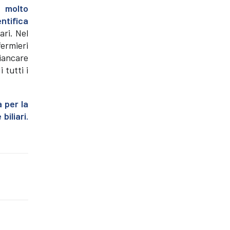
, molto
ntifica
ari. Nel
fermieri
iancare
 tutti i
 per la
biliari.