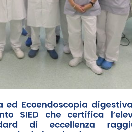
pia ed Ecoendoscopia digestiv
nto SIED che certifica l’ele
ard di eccellenza raggiu