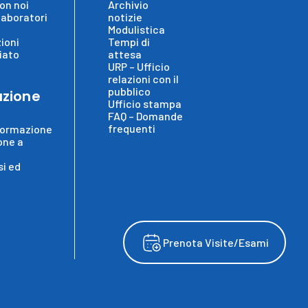
on noi
Archivio
laboratori
notizie
Modulistica
ioni
Tempi di
iato
attesa
URP – Ufficio
relazioni con il
pubblico
zione
Ufficio stampa
FAQ – Domande
frequenti
formazione
one a
i ed
Prenota Visite/Esami