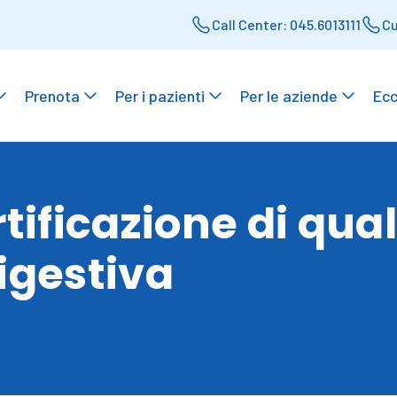
Call Center: 045.6013111
Cu
Prenota
Per i pazienti
Per le aziende
Ecc
tificazione di qual
igestiva