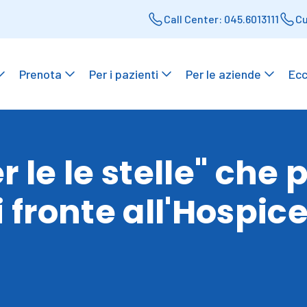
Call Center: 045.6013111
Cu
Prenota
Per i pazienti
Per le aziende
Ecc
 le le stelle" che 
i fronte all'Hospic