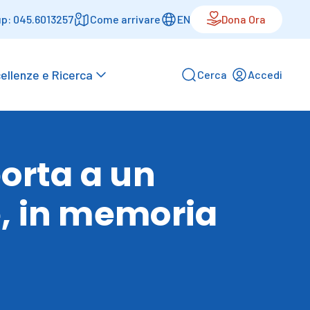
p: 045.6013257
Come arrivare
EN
Dona Ora
ellenze e Ricerca
Cerca
Accedi
porta a un
e, in memoria