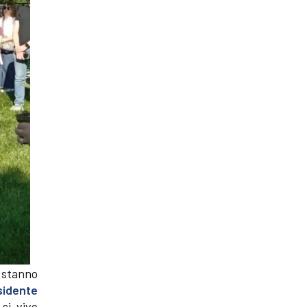
e stanno
sidente
 si vive