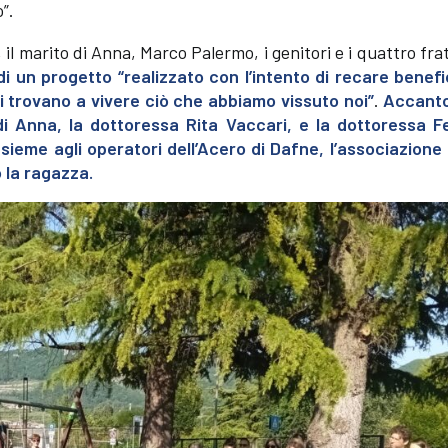
”.
il marito di Anna, Marco Palermo, i genitori e i quattro frate
 un progetto “realizzato con l’intento di recare benefic
si trovano a vivere ciò che abbiamo vissuto noi”
.
Accanto
 di Anna, la dottoressa Rita Vaccari, e la dottoressa F
nsieme agli operatori dell’Acero di Dafne, l’associazione
o la ragazza.