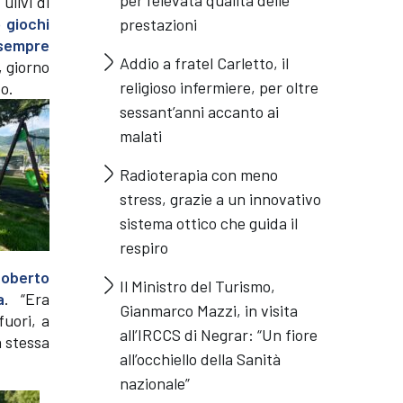
per l’elevata qualità delle
ulivi di
o giochi
prestazioni
r sempre
Addio a fratel Carletto, il
, giorno
religioso infermiere, per oltre
to.
sessant’anni accanto ai
malati
Radioterapia con meno
stress, grazie a un innovativo
sistema ottico che guida il
respiro
Roberto
Il Ministro del Turismo,
a
. “Era
Gianmarco Mazzi, in visita
uori, a
all’IRCCS di Negrar: “Un fiore
a stessa
all’occhiello della Sanità
nazionale”