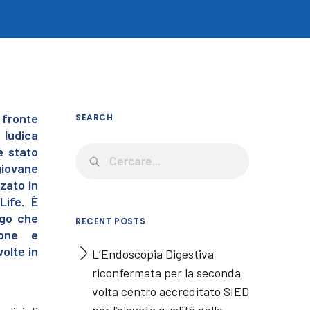
 fronte
SEARCH
 ludica
è stato
giovane
zato in
Life. È
ogo che
RECENT POSTS
ione e
volte in
L’Endoscopia Digestiva
riconfermata per la seconda
volta centro accreditato SIED