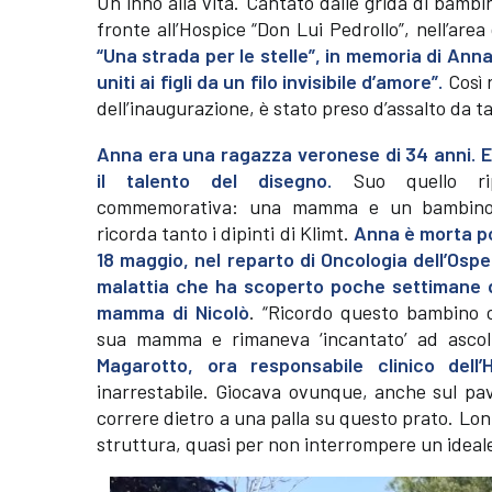
Un inno alla vita. Cantato dalle grida di bambin
fronte all’Hospice “Don Lui Pedrollo”, nell’area
“Una strada per le stelle”, in memoria di Anna 
uniti ai figli da un filo invisibile d’amore”.
Così r
dell’inaugurazione, è stato preso d’assalto da t
Anna era una ragazza veronese di 34 anni. 
il talento del disegno.
Suo quello rip
commemorativa: una mamma e un bambino 
ricorda tanto i dipinti di Klimt.
Anna è morta poc
18 maggio, nel reparto di Oncologia dell’Osp
malattia che ha scoperto poche settimane 
mamma di Nicolò
. “Ricordo questo bambino c
sua mamma e rimaneva ‘incantato’ ad ascol
Magarotto, ora responsabile clinico dell
inarrestabile. Giocava ovunque, anche sul pav
correre dietro a una palla su questo prato. Lo
struttura, quasi per non interrompere un ideal