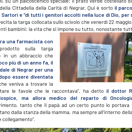
i, su un palcoscenico speciale: il prato verde costellato di 
 della Cittadella della Carità di Negrar. Qui è sorto
il parc
Sartori e “di tutti i genitori accolti nella luce di Dio, pe
ecita la targa collocata sullo scivolo che venerdì 22 maggio
anti bambini: la vita che si impone su tutto, nonostante tut
Era una farmacista con
rodotto sulla targa
in un abbraccio che
o più di un anno fa, il
edale di Negrar per una
dopo essere diventata
he veniva a trovare la
tare le favole che le raccontava”, ha detto
il dottor 
’Hospice, ma allora medico del reparto di Oncologi
imento, tanto che il papà ad un certo punto lo portava f
ntano dalla stanza della mamma, ma sempre all’interno dell
e collegamento”.