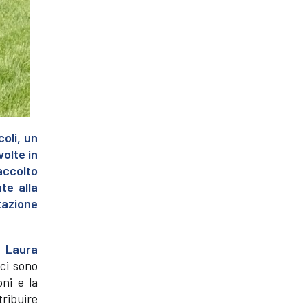
oli, un
volte in
accolto
te alla
tazione
, Laura
 ci sono
ni e la
tribuire