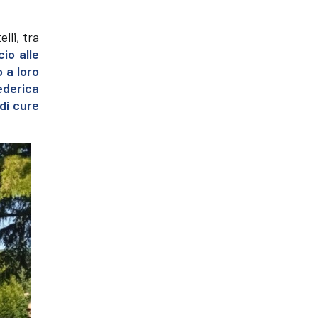
lli, tra
io alle
 a loro
ederica
 di cure