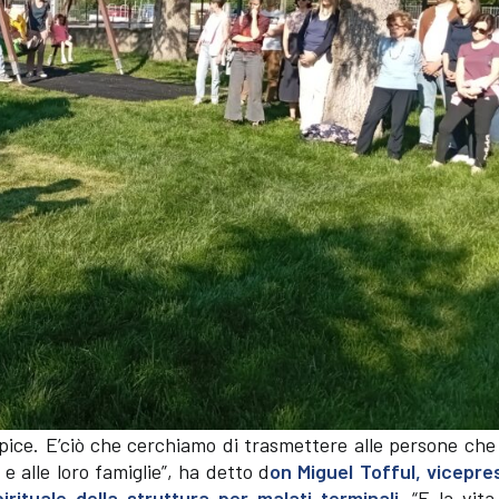
ospice. E’ciò che cerchiamo di trasmettere alle persone ch
e alle loro famiglie”, ha detto d
on Miguel Tofful, vicepre
irituale della struttura per malati terminali.
“E la vita