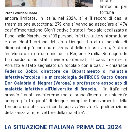
nostre
latitudini, per
fortuna
Prof. Federico Gobbi
ancora limitate: in Italia, nel 2024, si è il record di casi a
trasmissione autoctona: 279 che si vanno ad associare ai 474
casi d’importazione. Significativo è stato il focolaio localizzato a
Fano, nelle Marche, con 199 persone infette, tutte sintomatiche
e con identificazione del virus Dengue. Un altro focolaio, di
dimensioni più contenute, 35 casi dello stesso virus, è stato
individuato in un comune della Regione Emilia-Romagna. In
Lombardia sono stati invece confermati 10 casi, mentre in
Abruzzo è stato segnalato un focolaio con 8 casi
.
” – chiarisce
Federico Gobbi
,
direttore del Dipartimento di malattie
infettive/tropicali e microbiologia dell’IRCCS Sacro Cuore
Don Calabria di Negrar (Verona) e professore associato di
malattie infettive all’Università di Brescia
. – “In Italia nei
prossimi anni assisteremo molto probabilmente a epidemie
sempre più frequenti di dengue complice l’innalzamento della
temperatura che favorisce la sopravvivenza e la proliferazione
della zanzara tigre, vettore della malattia”.
LA SITUAZIONE
ITALIANA PRIMA DEL 2024