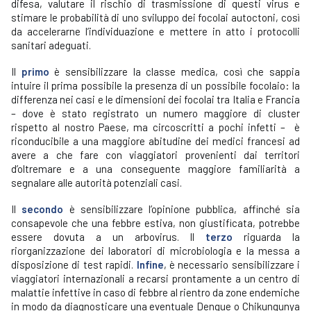
difesa, valutare il rischio di trasmissione di questi virus e
stimare le probabilità di uno sviluppo dei focolai autoctoni, così
da accelerarne l’individuazione e mettere in atto i protocolli
sanitari adeguati.
Il
primo
è sensibilizzare la classe medica, così che sappia
intuire il prima possibile la presenza di un possibile focolaio: la
differenza nei casi e le dimensioni dei focolai tra Italia e Francia
– dove è stato registrato un numero maggiore di cluster
rispetto al nostro Paese, ma circoscritti a pochi infetti – è
riconducibile a una maggiore abitudine dei medici francesi ad
avere a che fare con viaggiatori provenienti dai territori
d’oltremare e a una conseguente maggiore familiarità a
segnalare alle autorità potenziali casi.
Il
secondo
è sensibilizzare l’opinione pubblica, affinché sia
consapevole che una febbre estiva, non giustificata, potrebbe
essere dovuta a un arbovirus. Il
terzo
riguarda la
riorganizzazione dei laboratori di microbiologia e la messa a
disposizione di test rapidi.
Infine
, è necessario sensibilizzare i
viaggiatori internazionali a recarsi prontamente a un centro di
malattie infettive in caso di febbre al rientro da zone endemiche
in modo da diagnosticare una eventuale Dengue o Chikungunya