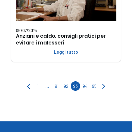
06/07/2015
Anziani e caldo, consigli pratici per
evitare i malesseri
Leggi tutto
1
…
91
92
93
94
95